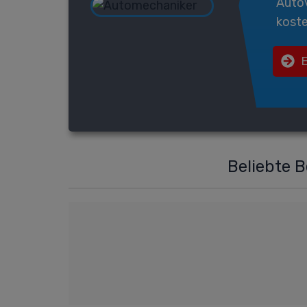
Auto
koste
Beliebte 