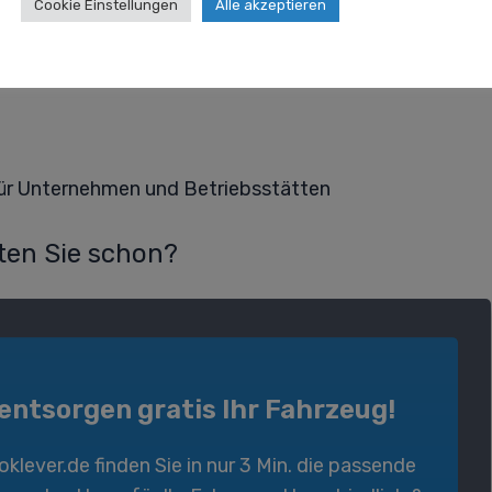
Cookie Einstellungen
Alle akzeptieren
0
für Unternehmen und Betriebsstätten
en Sie schon?
 entsorgen gratis Ihr Fahrzeug!
oklever.de
finden Sie in nur 3 Min. die passende