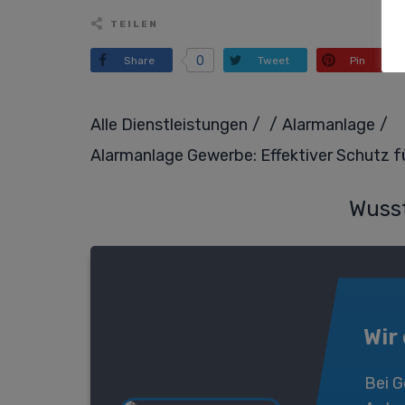
TEILEN
0
Share
Tweet
Pin
/
/
/
Alle Dienstleistungen
Alarmanlage
Alarmanlage Gewerbe: Effektiver Schutz 
Wusst
Wir
Bei
G