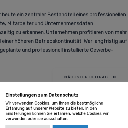
t heute ein zentraler Bestandteil eines professionellen
rte, Mitarbeiter und Unternehmensdaten
ühzeitig zu erkennen. Unternehmen profitieren von mehr
 einer höheren Betriebskontinuität. Wer langfristig auf
ll geplante und professionell installierte Gewerbe-
NÄCHSTER BEITRAG
Einstellungen zum Datenschutz
Wir verwenden Cookies, um Ihnen die bestmögliche
Erfahrung auf unserer Website zu bieten. In den
 regelmäßig geprüft von unserer
Goklever Redaktion
Einstellungen können Sie erfahren, welche Cookies wir
verwenden oder sie ausschalten.