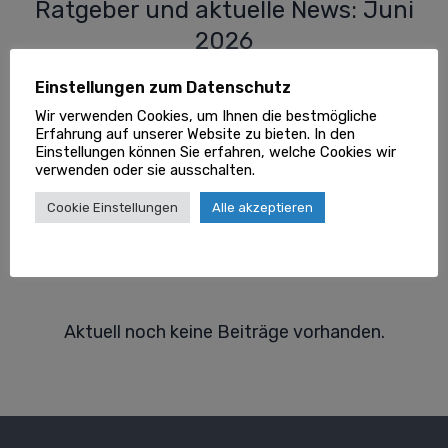
Ratgeber und aktuelle News: Juni
2026
Einstellungen zum Datenschutz
Hier finden Sie unseren
Sondertransporte
Wir verwenden Cookies, um Ihnen die bestmögliche
Ratgeber
mit aktuellen Hinweisen, Tipps,
Erfahrung auf unserer Website zu bieten. In den
Informationen zu Hintergründen und was
Einstellungen können Sie erfahren, welche Cookies wir
verwenden oder sie ausschalten.
Sie beachten sollten. Die Fachexperten
unserer
Goklever Redaktion
stellen hier
Cookie Einstellungen
Alle akzeptieren
regelmäßig wichtige Updates, Guides und
Hilfeartikel zur Branche vor.