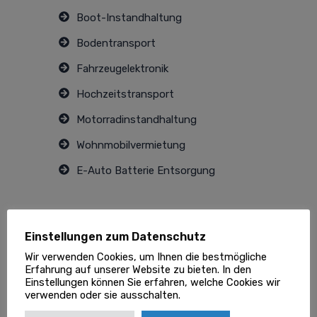
Boot-Instandhaltung
Bodentransport
Fahrzeugelektronik
Hochzeitstransport
Motorradinstandhaltung
Wohnmobilvermietung
E-Auto Batterie Entsorgung
Einstellungen zum Datenschutz
Partnernetzwerk mit
Wir verwenden Cookies, um Ihnen die bestmögliche
führenden Anbietern aller
Erfahrung auf unserer Website zu bieten. In den
Einstellungen können Sie erfahren, welche Cookies wir
Branchen
verwenden oder sie ausschalten.