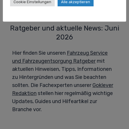
Cookie Einstellungen
Alle akzeptieren
Ratgeber und aktuelle News: Juni
2026
Hier finden Sie unseren
Fahrzeug Service
und Fahrzeugentsorgung Ratgeber
mit
aktuellen Hinweisen, Tipps, Informationen
zu Hintergründen und was Sie beachten
sollten. Die Fachexperten unserer
Goklever
Redaktion
stellen hier regelmäßig wichtige
Updates, Guides und Hilfeartikel zur
Branche vor.