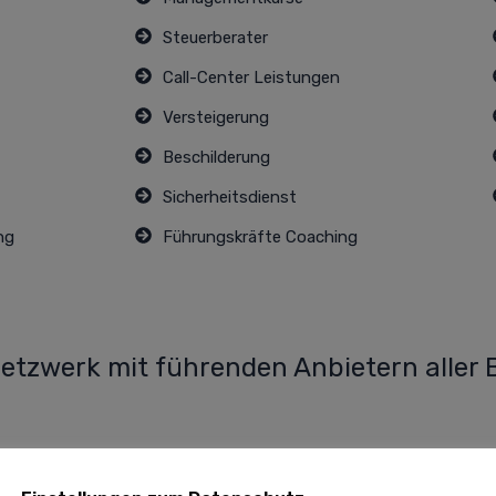
Steuerberater
Call-Center Leistungen
Versteigerung
Beschilderung
Sicherheitsdienst
ng
Führungskräfte Coaching
etzwerk mit führenden Anbietern aller