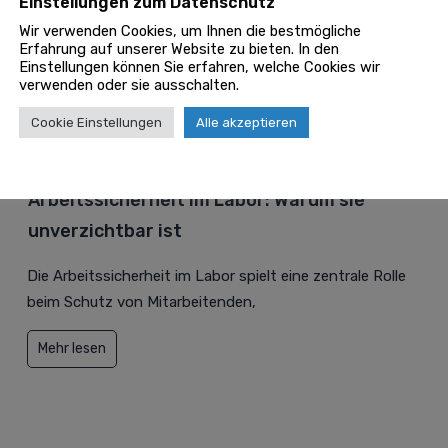
Einstellungen zum Datenschutz
Ratgeber und aktuelle News: Juni 2026
Wir verwenden Cookies, um Ihnen die bestmögliche
Erfahrung auf unserer Website zu bieten. In den
en Ratgeber
mit aktuellen Hinweisen, Tipps, Informat
Einstellungen können Sie erfahren, welche Cookies wir
verwenden oder sie ausschalten.
aktion
stellen hier regelmäßig wichtige Updates, Guides
Cookie Einstellungen
Alle akzeptieren
Arbeitssicherheit im Labor: Warum sie
unverzichtbar ist
Die Arbeitssicherheit im Labor spielt eine zentrale Rolle
beim Schutz von Mitarbeitenden,
Mehr lesen