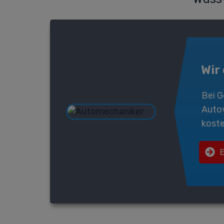
Wir
Bei
G
Auto
koste