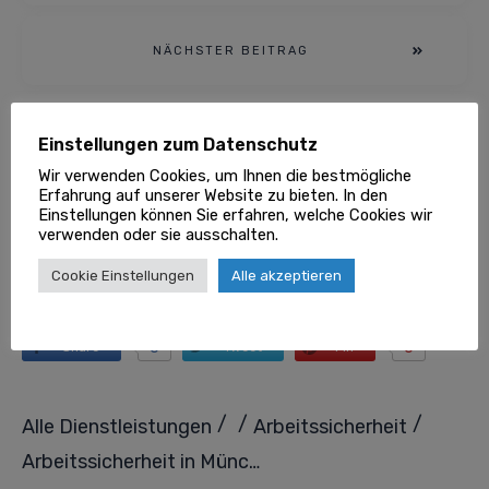
NÄCHSTER BEITRAG
Arbeitssicherheit
Einstellungen zum Datenschutz
Dieser Beitrag wurde redigiert und wird
Wir verwenden Cookies, um Ihnen die bestmögliche
Erfahrung auf unserer Website zu bieten. In den
regelmäßig geprüft von unserer
Goklever
Einstellungen können Sie erfahren, welche Cookies wir
Redaktion
und angeschlossenen Fachexperten.
verwenden oder sie ausschalten.
Cookie Einstellungen
Alle akzeptieren
TEILEN
0
0
Share
Tweet
Pin
/
/
/
Alle Dienstleistungen
Arbeitssicherheit
Arbeitssicherheit in München: Schutz für Arbeitnehmer und Unternehmen