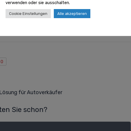
verwenden oder sie ausschalten.
Cookie Einstellungen
Alle akzeptieren
 regelmäßig geprüft von unserer
Goklever Redaktion
0
Lösung für Autoverkäufer
en Sie schon?