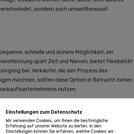
n verschwindet, sondern auch umweltbewusst
equeme, schnelle und sichere Möglichkeit, ein
nstleistung spart Zeit und Nerven, bietet Flexibilität
sorgung bei. Verkäufer, die den Prozess des
gen möchten, sollten diese Option in Betracht ziehen
utoankaufsunternehmens nutzen.
Einstellungen zum Datenschutz
Wir verwenden Cookies, um Ihnen die bestmögliche
NÄCHSTER BEITRAG
Erfahrung auf unserer Website zu bieten. In den
Einstellungen können Sie erfahren, welche Cookies wir