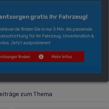
 entsorgen gratis Ihr Fahrzeug!
oklever.de
finden Sie in nur 3 Min. die passende
verschrottung
für Ihr Fahrzeug. Unverbindlich &
nlos. Jetzt ausprobieren!
Entsorger finden
Mehr Infos
Beiträge zum Thema