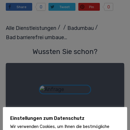
0
0
Share
Tweet
Pin
/
/
/
Alle Dienstleistungen
Badumbau
Bad barrierefrei umbauen – So gelingt die moderne und sichere Badrenovierung
Wussten Sie schon?
Einstellungen zum Datenschutz
Wir verwenden Cookies, um Ihnen die bestmögliche