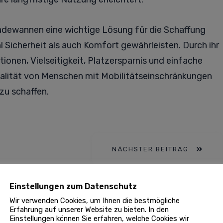
dewannen eine wichtige Lösung für die Schaffung
 Sicherheit als auch Komfort gewährleisten. Durch ihr
ionen, Vielseitigkeit, Platzersparnis und einfache
ualität von Menschen mit Mobilitätseinschränkungen
zu schaffen.
NÄCHSTER BEITRAG
Einstellungen zum Datenschutz
Wir verwenden Cookies, um Ihnen die bestmögliche
 regelmäßig geprüft von unserer
Goklever Redaktion
Erfahrung auf unserer Website zu bieten. In den
Einstellungen können Sie erfahren, welche Cookies wir