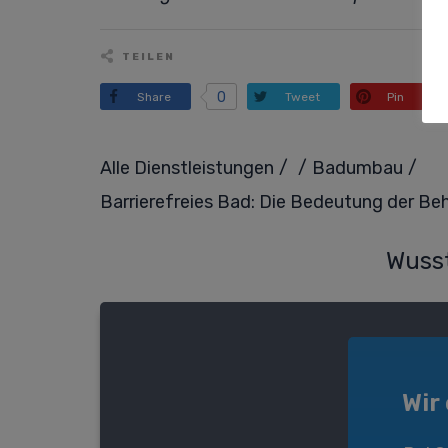
TEILEN
0
Share
Tweet
Pin
/
/
/
Alle Dienstleistungen
Badumbau
Barrierefreies Bad: Die Bedeutung der 
Wusst
Wir