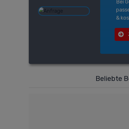
Bei
G
pass
& kos
Beliebte 