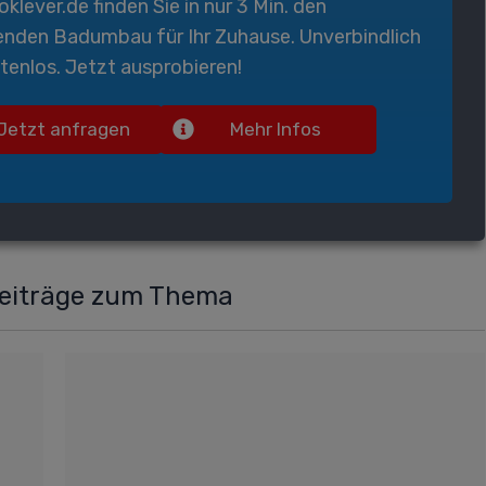
oklever.de
finden Sie in nur 3 Min. den
enden
Badumbau
für Ihr Zuhause. Unverbindlich
tenlos. Jetzt ausprobieren!
Jetzt anfragen
Mehr Infos
Beiträge zum Thema