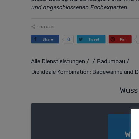
und angeschlossenen Fachexperten.
TEILEN
0
Share
Tweet
Pin
/
/
/
Alle Dienstleistungen
Badumbau
Die ideale Kombination: Badewanne und Du
Wusst
Wir