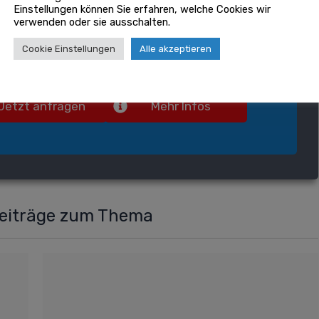
Einstellungen können Sie erfahren, welche Cookies wir
verwenden oder sie ausschalten.
oklever.de
finden Sie in nur 3 Min. den
enden
Badumbau
für Ihr Zuhause. Unverbindlich
Cookie Einstellungen
Alle akzeptieren
tenlos. Jetzt ausprobieren!
Jetzt anfragen
Mehr Infos
Beiträge zum Thema