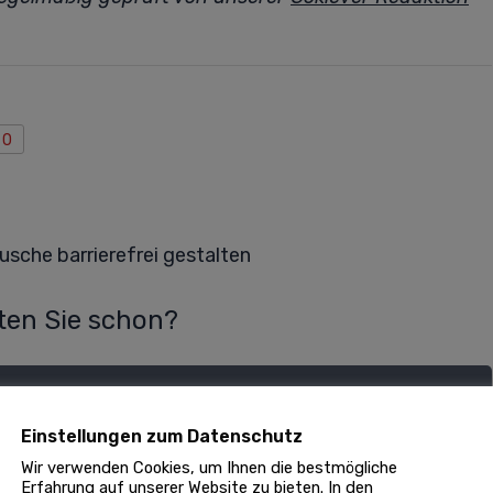
0
sche barrierefrei gestalten
en Sie schon?
Einstellungen zum Datenschutz
Wir verwenden Cookies, um Ihnen die bestmögliche
 erledigen Ihren Badumbau!
Erfahrung auf unserer Website zu bieten. In den