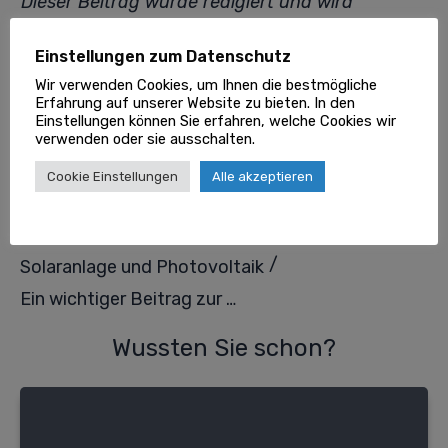
Dieser Beitrag wurde redigiert und wird
regelmäßig geprüft von unserer
Goklever
Redaktion
und angeschlossenen Fachexperten.
Einstellungen zum Datenschutz
Wir verwenden Cookies, um Ihnen die bestmögliche
Erfahrung auf unserer Website zu bieten. In den
Einstellungen können Sie erfahren, welche Cookies wir
TEILEN
verwenden oder sie ausschalten.
0
0
Share
Tweet
Pin
Cookie Einstellungen
Alle akzeptieren
/
/
Alle Dienstleistungen
/
Solaranlage und Photovoltaik
Ein wichtiger Beitrag zur Energiewende
Wussten Sie schon?