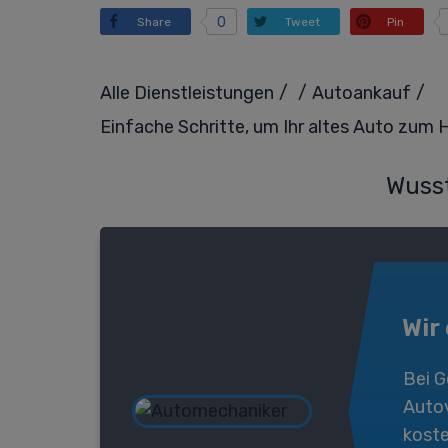
0
Share
Tweet
Pin
/
/
/
Alle Dienstleistungen
Autoankauf
Einfache Schritte, um Ihr altes Auto zum 
Wusst
Wir
Bei
G
Auto
koste