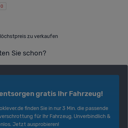
0
Höchstpreis zu verkaufen
en Sie schon?
 entsorgen gratis Ihr Fahrzeug!
oklever.de
finden Sie in nur 3 Min. die passende
verschrottung
für Ihr Fahrzeug. Unverbindlich &
nlos. Jetzt ausprobieren!