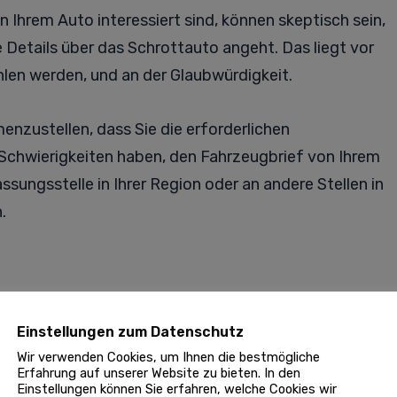
n Ihrem Auto interessiert sind, können skeptisch sein,
Details über das Schrottauto angeht. Das liegt vor
len werden, und an der Glaubwürdigkeit.
nzustellen, dass Sie die erforderlichen
Schwierigkeiten haben, den Fahrzeugbrief von Ihrem
ssungsstelle in Ihrer Region oder an andere Stellen in
.
ufen, denn es wird Ihnen helfen, Platz zu schaffen und
iesen Leitfaden befolgen, können Sie den
Einstellungen zum Datenschutz
rzielen und etwas zusätzliches Geld verdienen, das Sie
Wir verwenden Cookies, um Ihnen die bestmögliche
Erfahrung auf unserer Website zu bieten. In den
Einstellungen können Sie erfahren, welche Cookies wir