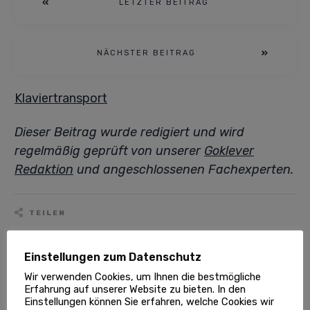
LETZTER BEITRAG
NÄCHSTER BEITRAG
Klaviertransport
Dieser Beitrag wurde redigiert und wird
regelmäßig geprüft von unserer
Goklever
Redaktion
und angeschlossenen Fachexperten.
TEILEN
0
0
Share
Tweet
Pin
Einstellungen zum Datenschutz
Wir verwenden Cookies, um Ihnen die bestmögliche
/
/
/
Erfahrung auf unserer Website zu bieten. In den
Alle Dienstleistungen
Klaviertransport
Einstellungen können Sie erfahren, welche Cookies wir