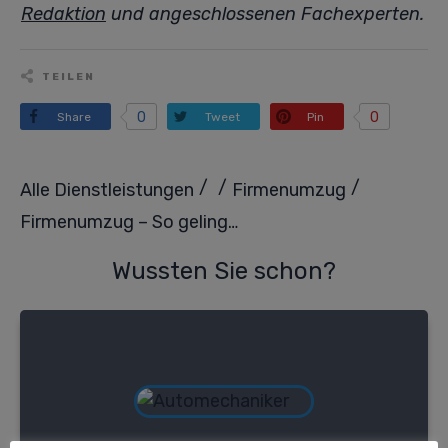
Redaktion
und angeschlossenen Fachexperten.
TEILEN
0
0
Share
Tweet
Pin
/
/
/
Alle Dienstleistungen
Firmenumzug
Firmenumzug – So gelingt der reibungslose Standortwechsel
Wussten Sie schon?