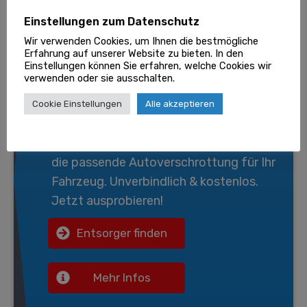
Einstellungen zum Datenschutz
Wir verwenden Cookies, um Ihnen die bestmögliche
Erfahrung auf unserer Website zu bieten. In den
Einstellungen können Sie erfahren, welche Cookies wir
Wir entsorgen gratis Ihr
verwenden oder sie ausschalten.
Fahrzeug!
Cookie Einstellungen
Alle akzeptieren
Bei
Goklever.de
finden Sie in nur 3 Min.
die passende
Autoverschrottung
für Ihr
Fahrzeug. Unverbindlich & kostenlos.
Jetzt ausprobieren!
Entsorger finden
Mehr Infos