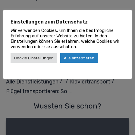
Dieser Beitrag wurde redigiert und wird
regelmäßig geprüft von unserer
Goklever
Einstellungen zum Datenschutz
Redaktion
und angeschlossenen Fachexperten.
Wir verwenden Cookies, um Ihnen die bestmögliche
Erfahrung auf unserer Website zu bieten. In den
Einstellungen können Sie erfahren, welche Cookies wir
verwenden oder sie ausschalten.
TEILEN
Cookie Einstellungen
Alle akzeptieren
0
0
Share
Tweet
Pin
/
/
/
Alle Dienstleistungen
Klaviertransport
Flügel transportieren: So gelingt der sichere und professionelle Klaviertransport
Wussten Sie schon?