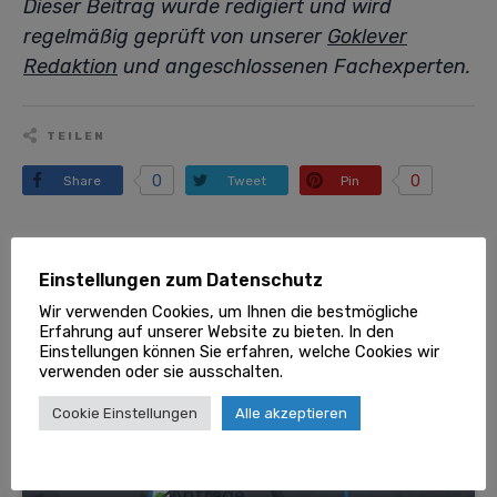
Dieser Beitrag wurde redigiert und wird
regelmäßig geprüft von unserer
Goklever
Redaktion
und angeschlossenen Fachexperten.
TEILEN
0
0
Share
Tweet
Pin
/
/
/
Alle Dienstleistungen
Treppenlift
Einstellungen zum Datenschutz
Gebrauchte Treppenlifte – eine sinnvolle Investition für ein barrierefreies Zuhause
Wir verwenden Cookies, um Ihnen die bestmögliche
Erfahrung auf unserer Website zu bieten. In den
Wussten Sie schon?
Einstellungen können Sie erfahren, welche Cookies wir
verwenden oder sie ausschalten.
Cookie Einstellungen
Alle akzeptieren