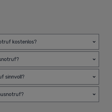
otruf kostenlos?
usnotruf?
f sinnvoll?
Hausnotruf?