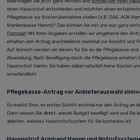
Beantragen Sie jetzt ganz einfach und
schnell hier Ihren Hau
einen Hausnotruf entschieden und möchten einen entspreche
Pflegekasse zur Kostenübernahme stellen (z.B. DAK, AOK Ha
Krankenkasse Hamm)? Das können Sie mit uns nun ganz einfach
Formular
!
Mit Ihren Angaben erstellen wir umgehend den Antrag
erhalten den Antrag anschließend nochmal zur Ansicht und Pr
Auf Wunsch senden wir diesen für Sie an die Pflegekasse und
Abwicklung. Nach Bewilligung durch die Pflegekasse erhalten
Hausnotruf Hamm. Sie haben dabei natürlich keine Kosten und
unverbindlich!
Pflegekasse-Antrag vor Anbieterauswahl sinnvo
Es macht Sinn, im ersten Schritt erstmal nur den Antrag an di
Dann wissen Sie direkt, wieviel Budget bewilligt wird und Sie
ableiten, welches Hausnotrufsystem für Sie kostenlos ist.
Hausnotruf Armband Hamm und Notrufsysteme