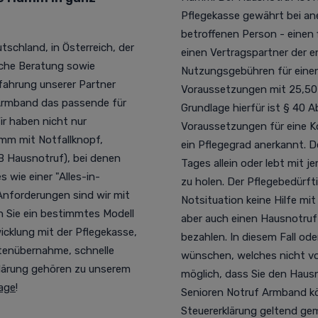
Pflegekasse gewährt bei ane
betroffenen Person - einen f
tschland, in Österreich, der
einen Vertragspartner der e
liche Beratung sowie
Nutzungsgebühren für eine
rfahrung unserer Partner
Voraussetzungen mit 25,50
 Armband das passende für
Grundlage hierfür ist § 40 A
ir haben nicht nur
Voraussetzungen für eine K
mm mit Notfallknopf,
ein Pflegegrad anerkannt. D
 Hausnotruf), bei
denen
Tages allein oder lebt mit j
wie einer "Alles-in-
zu holen. Der Pflegebedürft
 Anforderungen sind wir mit
Notsituation keine Hilfe mi
nn Sie ein bestimmtes Modell
aber auch einen Hausnotruf
cklung mit der Pflegekasse,
bezahlen. In diesem Fall od
tenübernahme, schnelle
wünschen, welches nicht vo
rklärung gehören zu unserem
möglich, dass Sie den Haus
age
!
Senioren Notruf Armband
kö
Steuererklärung geltend ge