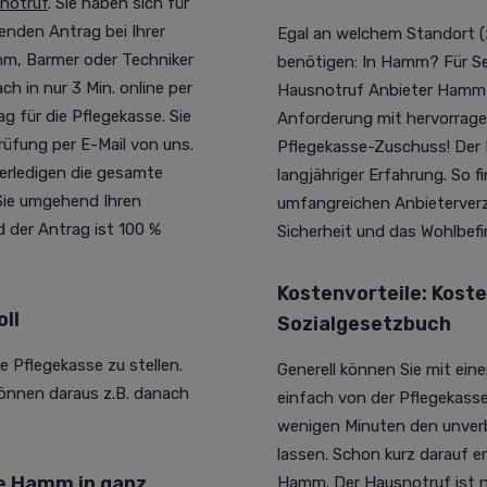
snotruf
.
Sie haben sich für
nden Antrag bei Ihrer
Egal an welchem Standort (
mm, Barmer oder Techniker
benötigen: In Hamm? Für Se
 in nur 3 Min. online per
Hausnotruf Anbieter Hamm 
 für die Pflegekasse. Sie
Anforderung mit hervorrag
üfung per E-Mail von uns.
Pflegekasse-Zuschuss! Der 
 erledigen die gesamte
langjähriger Erfahrung. So 
 Sie umgehend Ihren
umfangreichen Anbieterverze
 der Antrag ist 100 %
Sicherheit und das Wohlbef
Kostenvorteile: Kost
ll
Sozialgesetzbuch
e Pflegekasse zu stellen.
Generell können Sie mit ei
 können daraus z.B. danach
einfach von der Pflegekass
wenigen Minuten den unverbi
lassen. Schon kurz darauf e
 Hamm in ganz
Hamm. Der Hausnotruf ist näm