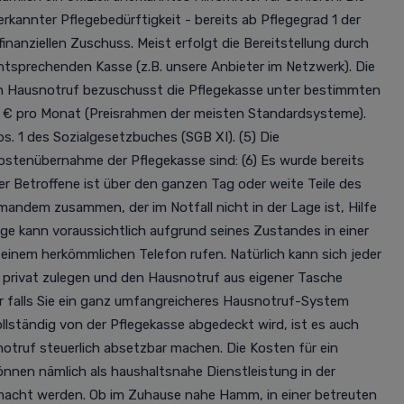
rkannter Pflegebedürftigkeit - bereits ab Pflegegrad 1 der
inanziellen Zuschuss. Meist erfolgt die Bereitstellung durch
ntsprechenden Kasse (z.B. unsere Anbieter im Netzwerk). Die
n Hausnotruf bezuschusst die Pflegekasse unter bestimmten
 € pro Monat (Preisrahmen der meisten Standardsysteme).
bs. 1 des Sozialgesetzbuches (SGB XI). (5) Die
ostenübernahme der Pflegekasse sind: (6) Es wurde bereits
er Betroffene ist über den ganzen Tag oder weite Teile des
emandem zusammen, der im Notfall nicht in der Lage ist, Hilfe
ige kann voraussichtlich aufgrund seines Zustandes in einer
t einem herkömmlichen Telefon rufen. Natürlich kann sich jeder
 privat zulegen und den Hausnotruf aus eigener Tasche
er
falls Sie ein ganz umfangreicheres Hausnotruf-System
llständig von der Pflegekasse abgedeckt wird
, ist es auch
notruf
steuerlich absetzbar
machen.
Die Kosten für ein
nnen nämlich als haushaltsnahe Dienstleistung in der
macht werden. Ob im Zuhause nahe Hamm, in einer betreuten