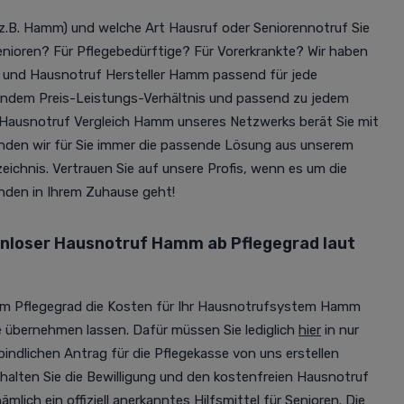
z.B. Hamm) und welche Art Hausruf oder Seniorennotruf Sie
nioren? Für Pflegebedürftige? Für Vorerkrankte? Wir haben
und Hausnotruf Hersteller Hamm passend für jede
endem Preis-Leistungs-Verhältnis und passend zu jedem
Hausnotruf Vergleich Hamm unseres Netzwerks berät Sie mit
finden wir für Sie immer die passende Lösung aus unserem
ichnis. Vertrauen Sie auf unsere Profis, wenn es um die
inden in Ihrem Zuhause geht!
enloser Hausnotruf Hamm ab Pflegegrad laut
nem Pflegegrad die Kosten für Ihr Hausnotrufsystem Hamm
e übernehmen lassen. Dafür müssen Sie lediglich
hier
in nur
ndlichen Antrag für die Pflegekasse von uns erstellen
rhalten Sie die Bewilligung und den kostenfreien Hausnotruf
lich ein offiziell anerkanntes Hilfsmittel für Senioren. Die