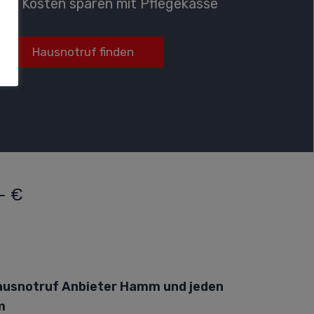
Kosten sparen mit Pflegekasse
Hausnotruf finden
- €
Hausnotruf Anbieter Hamm und jeden
m