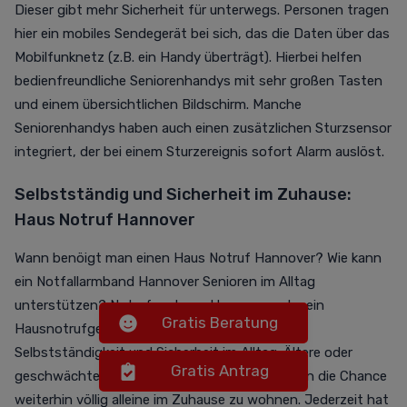
Dieser gibt mehr Sicherheit für unterwegs. Personen tragen
hier ein mobiles Sendegerät bei sich, das die Daten über das
Mobilfunknetz (z.B. ein Handy überträgt). Hierbei helfen
bedienfreundliche Seniorenhandys mit sehr großen Tasten
und einem übersichtlichen Bildschirm. Manche
Seniorenhandys haben auch einen zusätzlichen Sturzsensor
integriert, der bei einem Sturzereignis sofort Alarm auslöst.
Selbstständig und Sicherheit im Zuhause:
Haus Notruf Hannover
Wann benöigt man einen Haus Notruf Hannover? Wie kann
ein Notfallarmband Hannover Senioren im Alltag
unterstützen? Notrufsysteme Hannover oder ein
Gratis Beratung
Hausnotrufgerät Hannover sorgt für mehr
Selbstständigkeit und Sicherheit im Alltag. Ältere oder
Gratis Antrag
geschwächte Personen wie z.B. Senioren haben die Chance
weiterhin völlig alleine im Zuhause zu wohnen. Jederzeit hat