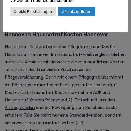
verwenden oder sie ausschalten.
niemand erreicht wird, können Angehörige oder ein
Cookie Einstellungen
Alle akzeptieren
Rettungsteam informiert werden.
Hausnotruf Kostenübernahme
Pflegekasse
Hannover:
Hausnotruf Kosten Hannover
Hausnotruf Kostenübernahme
Pflegekasse und Kosten
Hausnotruf Hannover: Im Hausnotruf-Preisvergleich bleiben
meist alle Anbieter mittlerweile bei den monatlichen Kosten
im Rahmen des finanziellen Zuschusses der
Pflegeversicherung. Denn mit einem Pflegegrad übernimmt
die Pflegekasse meist bereits die gesamten Hausnotruf
Kosten
(z.B. Hausnotruf Kostenübernahme AOK
und
Hausnotruf Kosten Pflegegrad 2
). Einfach mit uns den
Antrag senden
und die Bewilligung zum Zuschuss direkt
erhalten! Falls Sie nicht nur eine Standardversion, sondern
ein erweitertes Hausnotrufsystem (z.B.
Schlüsselhinterlegung) wünschen: Auch hier sind die