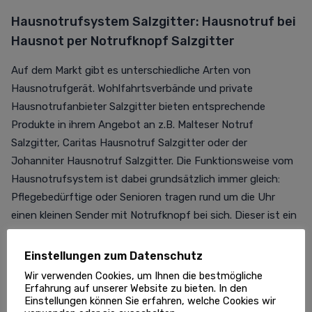
Hausnotrufsystem Salzgitter
: Hausnotruf bei
Hausnot per Notrufknopf Salzgitter
Auf dem Markt gibt es unterschiedliche Arten von
Hausnotrufgerät. Wohlfahrtsverbände und private
Hausnotrufanbieter Salzgitter bieten entsprechende
Produkte in ihrem Angebot an z.B. Malteser Notruf
Salzgitter, Caritas Hausnotruf Salzgitter oder der
Johanniter Hausnotruf Salzgitter. Die Funktionsweise vom
Hausnotrufsystem ist dabei grundsätzlich immer gleich:
Pflegebedürftige oder Senioren tragen rund um die Uhr
einen kleinen Sender mit Notrufknopf bei sich. Dieser ist ein
Anhänger in einer Kette, Uhr, in einem Armband oder als
Brosche befestigt.
Notfallknöpfe lösen ein Signal an die
Einstellungen zum Datenschutz
Basisstation aus, die bei Hausnot einen Angehörigen oder
Wir verwenden Cookies, um Ihnen die bestmögliche
eine Notrufzentrale Salzgitter benachrichtigen. Die
Erfahrung auf unserer Website zu bieten. In den
Einstellungen können Sie erfahren, welche Cookies wir
Notrufzentrale versucht Kontakt aufzunehmen. Falls