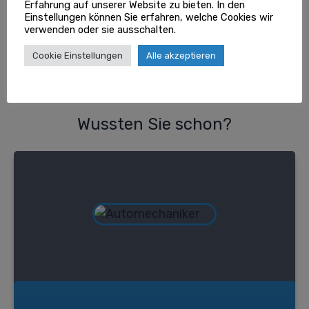
Erfahrung auf unserer Website zu bieten. In den
Einstellungen können Sie erfahren, welche Cookies wir
0
0
Share
Tweet
Pin
verwenden oder sie ausschalten.
Cookie Einstellungen
Alle akzeptieren
/
/
/
Alle Dienstleistungen
Autoentsorgung
Nachhaltige Entsorgung für Umwelt und Geldbeutel
Wussten Sie schon?