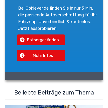
Bei
Goklever.de
finden Sie in nur 3 Min.
die passende
Autoverschrottung
für Ihr
Fahrzeug. Unverbindlich & kostenlos.
Jetzt ausprobieren!
Entsorger finden
Mehr Infos
Beliebte Beiträge zum Thema