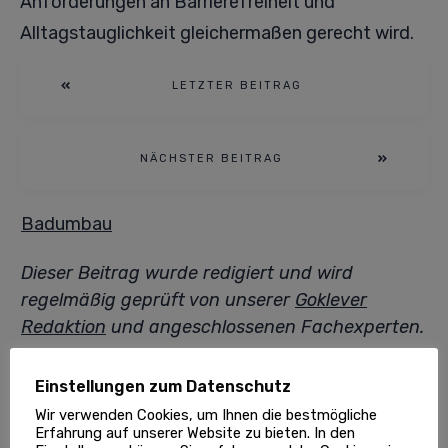
Anforderungen an Barrierefreiheit und
Alltagstauglichkeit gleichermaßen gerecht wird.
LETZTER BEITRAG
NÄCHSTER BEITRAG
Badumbau
Dieser Beitrag wurde redigiert und wird
regelmäßig geprüft von unserer
Goklever
Redaktion
und angeschlossenen Fachexperten.
Einstellungen zum Datenschutz
TEILEN
Wir verwenden Cookies, um Ihnen die bestmögliche
0
0
Share
Tweet
Pin
Erfahrung auf unserer Website zu bieten. In den