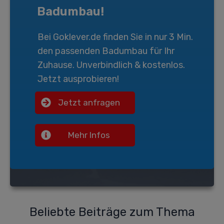
Badumbau!
Bei
Goklever.de
finden Sie in nur 3 Min.
den passenden
Badumbau
für Ihr
Zuhause. Unverbindlich & kostenlos.
Jetzt ausprobieren!
Jetzt anfragen
Mehr Infos
Beliebte Beiträge zum Thema