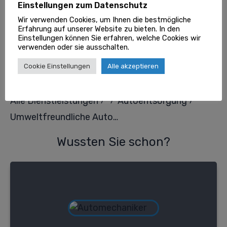
Einstellungen zum Datenschutz
Redaktion
und angeschlossenen Fachexperten.
Wir verwenden Cookies, um Ihnen die bestmögliche
Erfahrung auf unserer Website zu bieten. In den
Einstellungen können Sie erfahren, welche Cookies wir
TEILEN
verwenden oder sie ausschalten.
0
0
Share
Tweet
Pin
Cookie Einstellungen
Alle akzeptieren
/
/
/
Alle Dienstleistungen
Autoentsorgung
Umweltfreundliche Autoentsorgung in Berlin: Kostenloses Verschrotten für nachhaltige Zukunft
Wussten Sie schon?