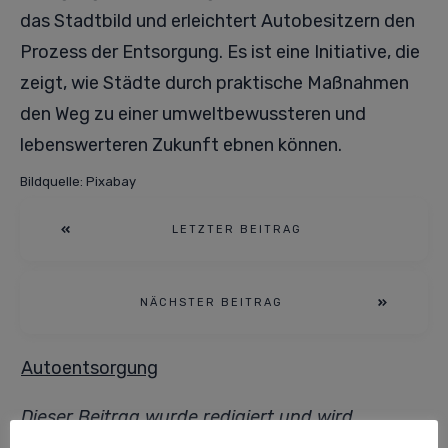
das Stadtbild und erleichtert Autobesitzern den
Prozess der Entsorgung. Es ist eine Initiative, die
zeigt, wie Städte durch praktische Maßnahmen
den Weg zu einer umweltbewussteren und
lebenswerteren Zukunft ebnen können.
Bildquelle: Pixabay
LETZTER BEITRAG
NÄCHSTER BEITRAG
Autoentsorgung
Dieser Beitrag wurde redigiert und wird
regelmäßig geprüft von unserer
Goklever