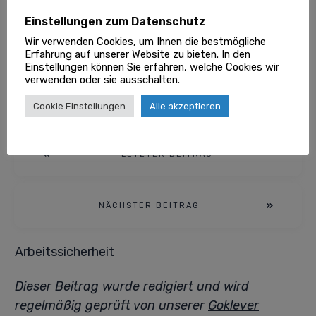
zahlt sich nicht nur durch die Vermeidung von
Einstellungen zum Datenschutz
Unfällen und Verletzungen aus, sondern trägt
Wir verwenden Cookies, um Ihnen die bestmögliche
auch zur Zufriedenheit der Mitarbeiter und zur
Erfahrung auf unserer Website zu bieten. In den
Einstellungen können Sie erfahren, welche Cookies wir
langfristigen Nachhaltigkeit des Unternehmens
verwenden oder sie ausschalten.
bei.
Cookie Einstellungen
Alle akzeptieren
Bildquelle: Pixabay
LETZTER BEITRAG
NÄCHSTER BEITRAG
Arbeitssicherheit
Dieser Beitrag wurde redigiert und wird
regelmäßig geprüft von unserer
Goklever