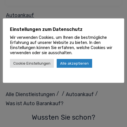
Autoankauf
Dieser Beitrag wurde redigiert und wird
Einstellungen zum Datenschutz
regelmäßig geprüft von unserer
Goklever
Wir verwenden Cookies, um Ihnen die bestmögliche
Erfahrung auf unserer Website zu bieten. In den
Redaktion
und angeschlossenen Fachexperten.
Einstellungen können Sie erfahren, welche Cookies wir
verwenden oder sie ausschalten.
TEILEN
Cookie Einstellungen
Alle akzeptieren
0
0
Share
Tweet
Pin
/
/
/
Alle Dienstleistungen
Autoankauf
Was ist Auto Barankauf?
Wussten Sie schon?