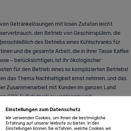
on Getränkelösungen mit losen Zutaten leicht
erverbrauch, den Betrieb von Geschirrspülern, die
einschließlich des Betriebs eines Kühlschranks für
tinen und die gesamte Arbeit, die in Ihrer Tasse Kaffee
se – berücksichtigen, ist Ihr ökologischer
ten für den Betrieb eines so komplizierten Betriebs!
den das Thema Nachhaltigkeit ernst nehmen, und das
i der Zusammenarbeit mit Kunden im ganzen Land
ihren CO2-Fußabdruck zu verringern und
von Verkaufsautomaten zu verbessern.
Einstellungen zum Datenschutz
Wir verwenden Cookies, um Ihnen die bestmögliche
 widerlegt! Möchten Sie mehr über Getränkeautomaten
Erfahrung auf unserer Website zu bieten. In den
Einstellungen können Sie erfahren, welche Cookies wir