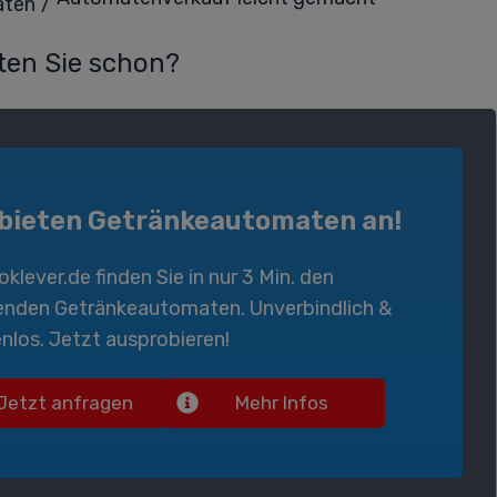
/
aten
en Sie schon?
 bieten Getränkeautomaten an!
oklever.de
finden Sie in nur 3 Min. den
enden
Getränkeautomaten
. Unverbindlich &
nlos. Jetzt ausprobieren!
Jetzt anfragen
Mehr Infos