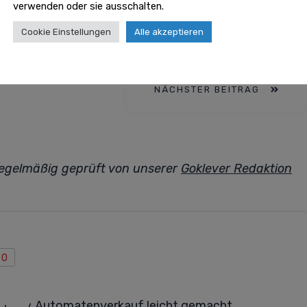
uns in Verbindung und erfahren Sie mehr über einen
verwenden oder sie ausschalten.
 Ihren Arbeitsplatz. Füllen Sie dazu einfach unser
Cookie Einstellungen
Alle akzeptieren
NÄCHSTER BEITRAG
 regelmäßig geprüft von unserer
Goklever Redaktion
0
Automatenverkauf leicht gemacht