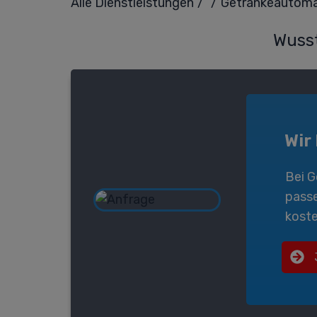
/
/
Alle Dienstleistungen
Getränkeautom
Wusst
Wir
Bei
G
pass
koste