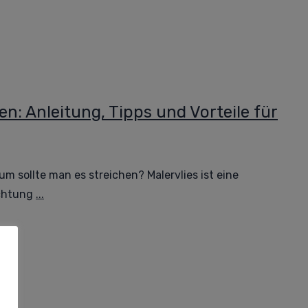
en: Anleitung, Tipps und Vorteile für
um sollte man es streichen? Malervlies ist eine
chtung
...