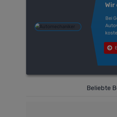
Wir
Bei
G
Auto
koste
Beliebte 