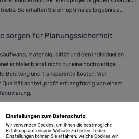
derer Kunden und Referenzprojekte geben zusätzlich
triebs. So erhalten Sie ein optimales Ergebnis zu
se sorgen für Planungssicherheit
tsaufwand, Materialqualität und den individuellen
neller Maler bietet nicht nur eine hochwertige
e Beratung und transparente Kosten. Wer
ualität achtet, profitiert langfristig von einem
Renovierung.
NÄCHSTER BEITRAG
Einstellungen zum Datenschutz
Wir verwenden Cookies, um Ihnen die bestmögliche
Erfahrung auf unserer Website zu bieten. In den
Einstellungen können Sie erfahren, welche Cookies wir