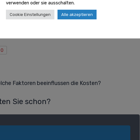
verwenden oder sie ausschalten.
 regelmäßig geprüft von unserer
Goklever Redaktion
Cookie Einstellungen
Alle akzeptieren
0
elche Faktoren beeinflussen die Kosten?
en Sie schon?