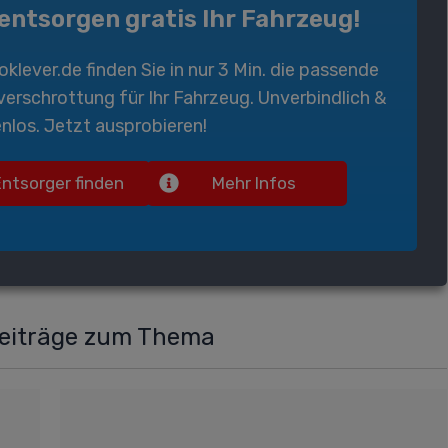
 entsorgen gratis Ihr Fahrzeug!
oklever.de
finden Sie in nur 3 Min. die passende
verschrottung
für Ihr Fahrzeug. Unverbindlich &
nlos. Jetzt ausprobieren!
Entsorger finden
Mehr Infos
Beiträge zum Thema