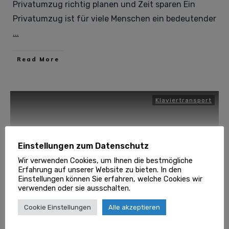
Privatumzug richtig planen und Zeit sparen Ein
Privatumzug ist für viele Menschen ein bedeutender
...
Read More
Klaviertransport
Einstellungen zum Datenschutz
Wir verwenden Cookies, um Ihnen die bestmögliche
Erfahrung auf unserer Website zu bieten. In den
Einstellungen können Sie erfahren, welche Cookies wir
verwenden oder sie ausschalten.
Cookie Einstellungen
Alle akzeptieren
Klavier transportieren über die