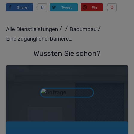
0
0
Share
Tweet
Pin
/
/
/
Alle Dienstleistungen
Badumbau
Eine zugängliche, barrierefreie Dusche, um Ihre Unabhängigkeit zu bewahren
Wussten Sie schon?