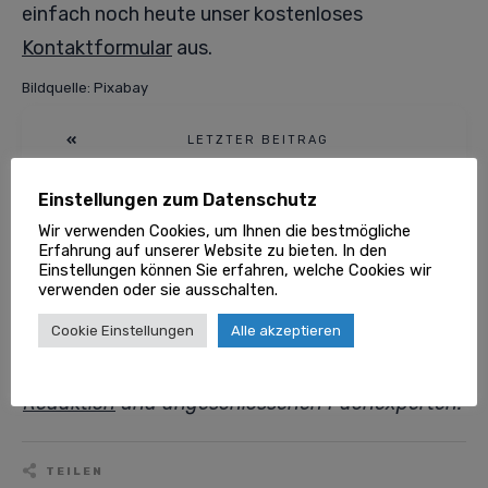
einfach noch heute unser kostenloses
Kontaktformular
aus.
Bildquelle: Pixabay
LETZTER BEITRAG
Einstellungen zum Datenschutz
NÄCHSTER BEITRAG
Wir verwenden Cookies, um Ihnen die bestmögliche
Erfahrung auf unserer Website zu bieten. In den
Einstellungen können Sie erfahren, welche Cookies wir
Badumbau
verwenden oder sie ausschalten.
Cookie Einstellungen
Alle akzeptieren
Dieser Beitrag wurde redigiert und wird
regelmäßig geprüft von unserer
Goklever
Redaktion
und angeschlossenen Fachexperten.
TEILEN