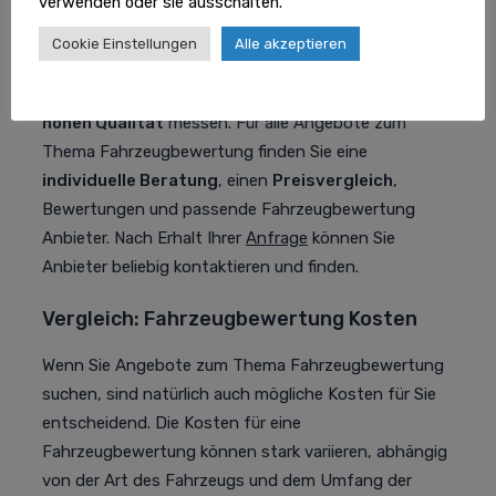
verwenden oder sie ausschalten.
Fahrzeugbewertung Preisvergleich
Cookie Einstellungen
Alle akzeptieren
Beim Thema Fahrzeugbewertung lassen sich unsere
Anbieter
an der Kundenzufriedenheit und der
hohen Qualität
messen. Für alle Angebote zum
Thema Fahrzeugbewertung finden Sie eine
individuelle Beratung
, einen
Preisvergleich
,
Bewertungen und passende Fahrzeugbewertung
Anbieter. Nach Erhalt Ihrer
Anfrage
können Sie
Anbieter beliebig kontaktieren und finden.
Vergleich: Fahrzeugbewertung Kosten
Wenn Sie Angebote zum Thema Fahrzeugbewertung
suchen, sind natürlich auch mögliche Kosten für Sie
entscheidend. Die Kosten für eine
Fahrzeugbewertung können stark variieren, abhängig
von der Art des Fahrzeugs und dem Umfang der