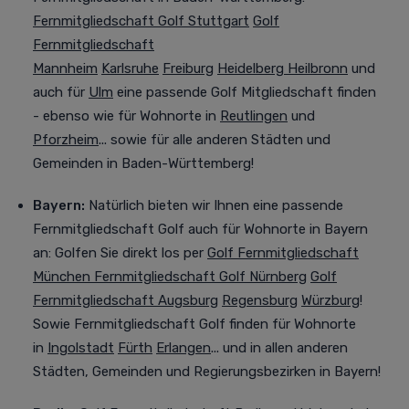
Fernmitgliedschaft Golf
Stuttgart
Golf
Fernmitgliedschaft
Mannheim
Karlsruhe
Freiburg
Heidelberg
Heilbronn
und
auch für
Ulm
eine passende Golf Mitgliedschaft finden
- ebenso wie für Wohnorte in
Reutlingen
und
Pforzheim
... sowie für alle anderen Städten und
Gemeinden in Baden-Württemberg!
Bayern:
Natürlich bieten wir Ihnen eine passende
Fernmitgliedschaft Golf auch für Wohnorte in Bayern
an:
Golfen Sie direkt los per
Golf Fernmitgliedschaft
München
Fernmitgliedschaft
Golf Nürnberg
Golf
Fernmitgliedschaft
Augsburg
Regensburg
Würzburg
!
Sowie Fernmitgliedschaft Golf finden für Wohnorte
in
Ingolstadt
Fürth
Erlangen
... und in allen anderen
Städten, Gemeinden und Regierungsbezirken in Bayern!