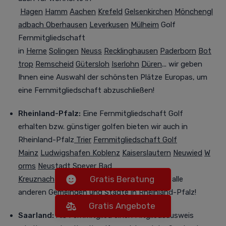
Hagen
Hamm
Aachen
Krefeld
Gelsenkirchen
Mönchengl
adbach
Oberhausen
Leverkusen
Mülheim
Golf
Fernmitgliedschaft
in
Herne
Solingen
Neuss
Recklinghausen
Paderborn
Bot
trop
Remscheid
Gütersloh
Iserlohn
Düren
... wir geben
Ihnen eine Auswahl der schönsten Plätze Europas, um
eine Fernmitgliedschaft abzuschließen!
Rheinland-Pfalz:
Eine Fernmitgliedschaft Golf
erhalten bzw. günstiger golfen bieten wir auch in
Rheinland-Pfalz
Trier
Fernmitgliedschaft
Golf
Mainz
Ludwigshafen
Koblenz
Kaiserslautern
Neuwied
W
orms
Neustadt
Speyer
Bad
Gratis Beratung
Kreuznach
Frankenthal
Pirmasens
... und für alle
anderen Gemeinden und Städte in Rheinland-Pfalz!
Gratis Angebote
Saarland:
Als Fernmitglied einen Mitgliedsausweis