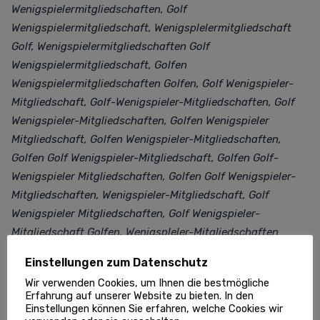
Wenigspielermitgliedschaften, Golf
Wenigspielermitgliedschaft, Wenigsplelermitgliedschaft
Golf, Wenigspielermitgliedschaften Golf
Wenigspielermitgliedschaft, Golfen
Wenigspielermitgliedschaften Golfen, Golf Wenigspieler-
Mitgliedschaft, Golf-Wenigspieler-Mitgliedschaften, Golf
Wenigspieler-Mitgliedschaften, Golfen Wenigspieler
Mitgliedschaft, Golfen Wenigspieler-Mitgliedschaften,
Golfen Golf Wenigspieler-Mitgliedschaft, Golfen Golf-
Wenigspieler Mitgliedschaften, Golfen Golf Wenigspieler-
Mitgliedschaften, Wenigspieler-Mitgliedschaft, Golf
Wenigspieler Mitgliedschaften, Golf Wenigspieler-
Mitgliedschaft Golfen, Wenigspleler-Mitgliedschaften
Golfen, Golf Sondermitgliedschaften, Golf
Einstellungen zum Datenschutz
Sondermitgliedschaften, Golf Sondermitgliedschaften,
Wir verwenden Cookies, um Ihnen die bestmögliche
Golf Sondermitgliedschaften Deutschland, Golf
Erfahrung auf unserer Website zu bieten. In den
Sondermitgliedschaften, Golf Sondermitgliedschaft, Golf-
Einstellungen können Sie erfahren, welche Cookies wir