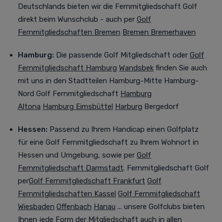
Deutschlands bieten wir die
Fernmitgliedschaft
Golf
direkt beim Wunschclub - auch per
Golf
Fernmitgliedschaft
en Bremen
Bremen
Bremerhaven
Hamburg:
Die passende Golf Mitgliedschaft oder
Golf
Fernmitgliedschaft
Hamburg
Wandsbek
finden Sie auch
mit uns in den Stadtteilen Hamburg-Mitte Hamburg-
Nord
Golf Fernmitgliedschaft
Hamburg
Altona
Hamburg Eimsbüttel
Harburg
Bergedorf
Hessen:
Passend zu Ihrem Handicap
einen Golfplatz
für eine
Golf Fernmitgliedschaft
zu Ihrem Wohnort in
Hessen und Umgebung, sowie per
Golf
Fernmitgliedschaft
Darmstadt
. Fernmitgliedschaft Golf
per
Golf Fernmitgliedschaft
Frankfurt
Golf
Fernmitgliedschaften
Kassel
Golf Fernmitgliedschaft
Wiesbaden
Offenbach
Hanau
... unsere Golfclubs bieten
Ihnen jede Form der Mitgliedschaft auch in allen