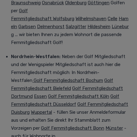
Braunschweig
Osnabrück
Oldenburg
Göttingen
Golfen
per
Golf
Fernmitgliedschaft
Wolfsburg
Wilhelmshaven
Celle
Ham
eln
Garbsen
Delmenhorst
Salzgitter
Hildesheim
Lünebur
g
... wir bieten Ihnen zu jedem Wohnort die passende
Fernmitgliedschaft
Golf!
Nordrhein-Westfalen
:
Neben der Golf Mitgliedschaft
und der Wenigspieler Mitgliedschaft ist auch hier die
Fernmitgliedschaft möglich: In Nordrhein-
Westfalen
Golf Fernmitgliedschaft
Bochum
Golf
Fernmitgliedschaft
Bielefeld
Golf Fernmitgliedschaft
Dortmund
Essen
Golf Fernmitgliedschaft
Köln
Golf
Fernmitgliedschaft
Düsseldorf
Golf Fernmitgliedschaft
Duisburg
Wuppertal
- füllen Sie unser Anmeldeformular
aus und erhalten Sie direkt Ihr Stammblatt zum
Vorzeigen per
Golf Fernmitgliedschaft
Bonn
Münster
-
auch für Wohnorte in