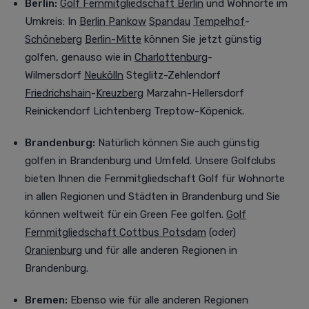
Berlin:
Golf Fernmitgliedschaft
Berlin
und Wohnorte im
Umkreis
:
In
Berlin Pankow
Spandau
Tempelhof
-
Schöneberg
Berlin-Mitte
können Sie jetzt günstig
golfen, genauso wie in
Charlottenburg
-
Wilmersdorf
Neukölln
Steglitz-Zehlendorf
Friedrichshain
-
Kreuzberg
Marzahn-Hellersdorf
Reinickendorf Lichtenberg Treptow-Köpenick.
Brandenburg:
Natürlich können Sie auch günstig
golfen in Brandenburg und Umfeld.
Unsere Golfclubs
bieten Ihnen die
Fernmitgliedschaft Golf
für Wohnorte
in allen Regionen und Städten in Brandenburg und Sie
können weltweit für ein Green Fee golfen.
Golf
Fernmitgliedschaft
Cottbus
Potsdam
(oder)
Oranienburg
und für alle anderen Regionen in
Brandenburg.
Bremen:
Ebenso wie für alle anderen Regionen