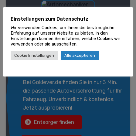
Einstellungen zum Datenschutz
Wir verwenden Cookies, um Ihnen die bestmögliche
Erfahrung auf unserer Website zu bieten. In den
Einstellungen können Sie erfahren, welche Cookies wir
verwenden oder sie ausschalten.
Wir entsorgen gratis Ihr
Cookie Einstellungen
Alle akzeptieren
Fahrzeug!
Bei
Goklever.de
finden Sie in nur 3 Min.
die passende
Autoverschrottung
für Ihr
Fahrzeug. Unverbindlich & kostenlos.
Jetzt ausprobieren!
Entsorger finden