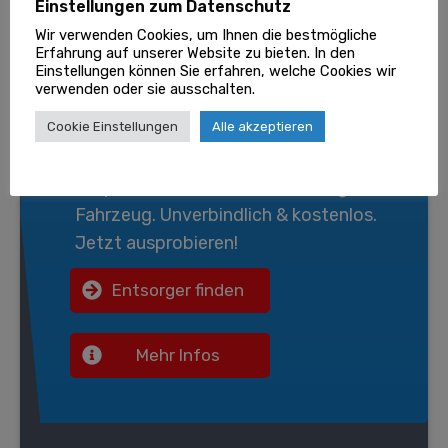
Einstellungen zum Datenschutz
Wir verwenden Cookies, um Ihnen die bestmögliche
Erfahrung auf unserer Website zu bieten. In den
Wir entsorgen gratis Ihr
Einstellungen können Sie erfahren, welche Cookies wir
verwenden oder sie ausschalten.
Fahrzeug!
Cookie Einstellungen
Alle akzeptieren
Bei
Goklever.de
finden Sie in nur 3 Min.
die passende
Autoverschrottung
für Ihr
Fahrzeug. Unverbindlich & kostenlos.
Jetzt ausprobieren!
Entsorger finden
Mehr Infos