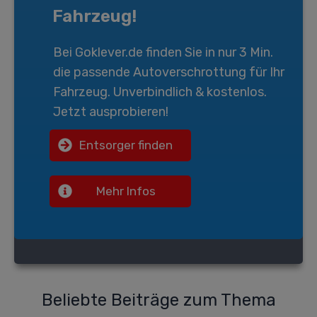
Fahrzeug!
Bei
Goklever.de
finden Sie in nur 3 Min.
die passende
Autoverschrottung
für Ihr
Fahrzeug. Unverbindlich & kostenlos.
Jetzt ausprobieren!
Entsorger finden
Mehr Infos
Beliebte Beiträge zum Thema