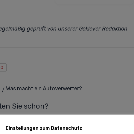
 regelmäßig geprüft von unserer
Goklever Redaktion
0
Was macht ein Autoverwerter?
/
g
en Sie schon?
Einstellungen zum Datenschutz