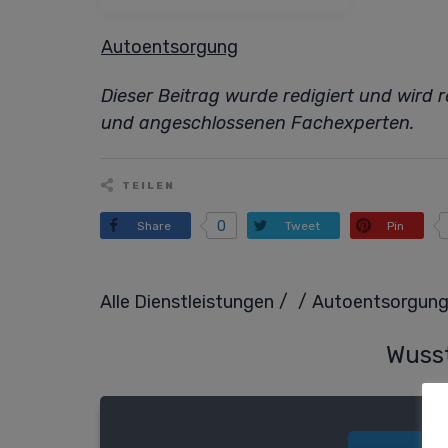
Autoentsorgung
Dieser Beitrag wurde redigiert und wird
und angeschlossenen Fachexperten.
TEILEN
0
Share
Tweet
Pin
/
/
Alle Dienstleistungen
Autoentsorgun
Wusst