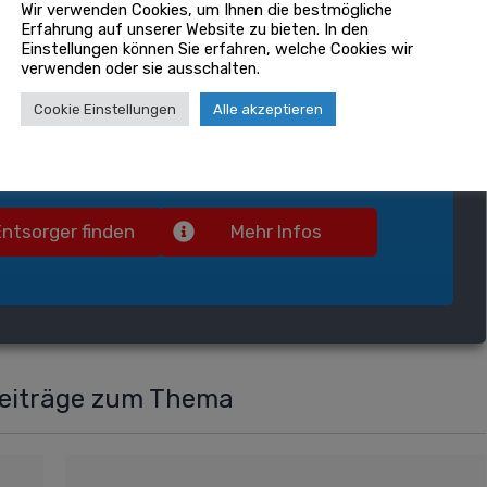
Wir verwenden Cookies, um Ihnen die bestmögliche
Erfahrung auf unserer Website zu bieten. In den
 entsorgen gratis Ihr Fahrzeug!
Einstellungen können Sie erfahren, welche Cookies wir
verwenden oder sie ausschalten.
oklever.de
finden Sie in nur 3 Min. die passende
Cookie Einstellungen
Alle akzeptieren
verschrottung
für Ihr Fahrzeug. Unverbindlich &
nlos. Jetzt ausprobieren!
Entsorger finden
Mehr Infos
Beiträge zum Thema