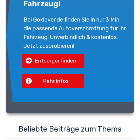
Fahrzeug!
Bei
Goklever.de
finden Sie in nur 3 Min.
die passende
Autoverschrottung
für Ihr
Fahrzeug. Unverbindlich & kostenlos.
Jetzt ausprobieren!
Entsorger finden
Mehr Infos
Beliebte Beiträge zum Thema