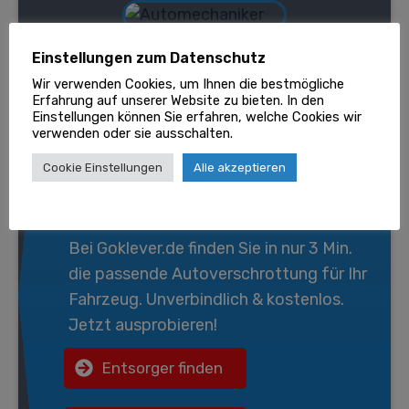
Einstellungen zum Datenschutz
Wir verwenden Cookies, um Ihnen die bestmögliche
Erfahrung auf unserer Website zu bieten. In den
Einstellungen können Sie erfahren, welche Cookies wir
verwenden oder sie ausschalten.
Wir entsorgen gratis Ihr
Cookie Einstellungen
Alle akzeptieren
Fahrzeug!
Bei
Goklever.de
finden Sie in nur 3 Min.
die passende
Autoverschrottung
für Ihr
Fahrzeug. Unverbindlich & kostenlos.
Jetzt ausprobieren!
Entsorger finden