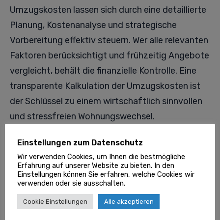
Umzugskosten lassen sich durch eine detaillierte
Planung, Kostenanalyse und strategische
Vorbereitung effektiv steuern. Wer alle relevanten
Faktoren berücksichtigt und frühzeitig Angebote
vergleicht, behält die finanzielle Kontrolle. Eine
transparente Kalkulation der Umzugskosten ist
der Schlüssel zu einem wirtschaftlich sinnvollen
und stressfreien Wohnungswechsel.
Einstellungen zum Datenschutz
LETZTER BEITRAG
Wir verwenden Cookies, um Ihnen die bestmögliche
Erfahrung auf unserer Website zu bieten. In den
Einstellungen können Sie erfahren, welche Cookies wir
NÄCHSTER BEITRAG
verwenden oder sie ausschalten.
Cookie Einstellungen
Alle akzeptieren
Umzug & Transport