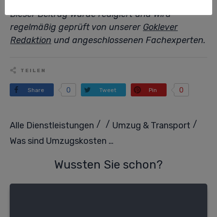
Dieser Beitrag wurde redigiert und wird
regelmäßig geprüft von unserer
Goklever
Redaktion
und angeschlossenen Fachexperten.
TEILEN
0
0
Share
Tweet
Pin
/
/
/
Alle Dienstleistungen
Umzug & Transport
Was sind Umzugskosten und wie setzen sie sich zusammen?
Wussten Sie schon?