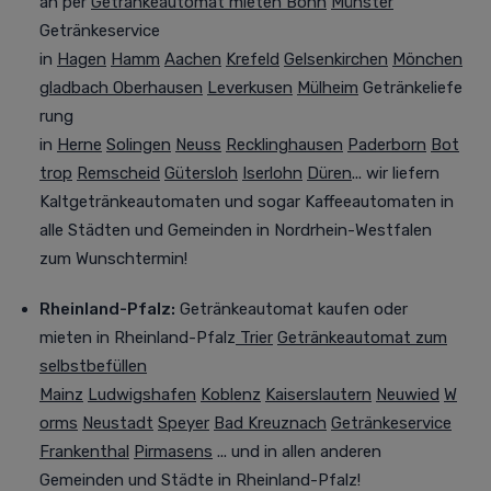
an per
Getränkeautomat mieten Bonn
Münster
Getränkeservice
in
Hagen
Hamm
Aachen
Krefeld
Gelsenkirchen
Mönchen
gladbach
Oberhausen
Leverkusen
Mülheim
Getränkeliefe
rung
in
Herne
Solingen
Neuss
Recklinghausen
Paderborn
Bot
trop
Remscheid
Gütersloh
Iserlohn
Düren
... wir liefern
Kaltgetränkeautomaten und sogar Kaffeeautomaten in
alle Städten und Gemeinden in Nordrhein-Westfalen
zum Wunschtermin!
Rheinland-Pfalz:
Getränkeautomat kaufen oder
mieten
in Rheinland-Pfalz
Trier
Getränkeautomat zum
selbstbefüllen
Mainz
Ludwigshafen
Koblenz
Kaiserslautern
Neuwied
W
orms
Neustadt
Speyer
Bad Kreuznach
Getränkeservice
Frankenthal
Pirmasens
... und in allen anderen
Gemeinden und Städte in Rheinland-Pfalz!