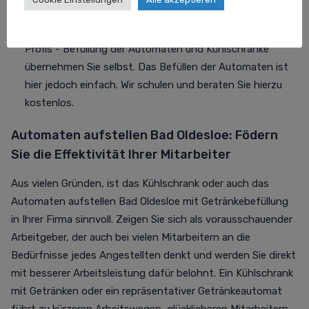
selbst Befüllen): Aufstellung, Installation, Reinigung und
Wartung der Automaten oder Kühlschränke durch unsere
Profis - Befüllung der Automaten und Kühlschränke
übernehmen Sie selbst. Das Befüllen der Automaten ist
hier jedoch einfach. Wir schulen und beraten Sie hierzu
kostenlos.
Automaten aufstellen Bad Oldesloe: Födern
Sie die Effektivität Ihrer Mitarbeiter
Aus vielen Gründen, ist das Kühlschrank oder auch das
Automaten aufstellen Bad Oldesloe mit Getränkebefüllung
in Ihrer Firma sinnvoll. Zeigen Sie sich als vorausschauender
Arbeitgeber, der auch bei vielen Mitarbeitern an die
Bedürfnisse jedes Angestellten denkt und werden Sie direkt
mit besserer Arbeitsleistung dafür belohnt. Ein Kühlschrank
mit Getränken oder ein repräsentativer Getränkeautomat