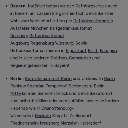
Bayern:
Natürlich bieten wir den Getränkeservice auch
in Bayern an:
Lassen Sie ganz einfach Getränke Ihrer
Wahl zum Wunschort liefern per
Getränkeautomaten
Aufsteller München
Kaltgetränkeautomat
Nürnberg
Getränkeautomat
Augsburg
Regensburg
Würzburg
! Sowie
Getränkeautomat mieten in
Ingolstadt
Fürth
Erlangen
...
und in allen anderen Städten, Gemeinden und
Regierungsbezirken in Bayern!
Berlin:
Getränkeautomat Berlin
und Umkreis
:
In
Berlin
Pankow
Spandau
Tempelhof
-
Schöneberg
Berlin-
Mitte
können Sie einen Snack und Getränkeautomat
zum selbstbefüllen oder zum auffüllen lassen anfordern
- ebenso wie in
Charlottenburg
-
Wilmersdorf
Neukölln
Steglitz-Zehlendorf
Friedrichshain
-
Kreuzberg
Marzahn-Hellersdorf