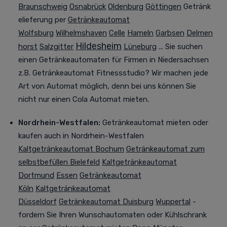
Braunschweig
Osnabrück
Oldenburg
Göttingen
Getränk
elieferung per
Getränkeautomat
Wolfsburg
Wilhelmshaven
Celle
Hameln
Garbsen
Delmen
Hildesheim
horst
Salzgitter
Lüneburg
... Sie suchen
einen Getränkeautomaten für Firmen in Niedersachsen
z.B. Getränkeautomat Fitnessstudio? Wir machen jede
Art von Automat möglich, denn bei uns können Sie
nicht nur einen Cola Automat mieten.
Nordrhein-Westfalen
:
Getränkeautomat mieten oder
kaufen
auch in Nordrhein-Westfalen
Kaltgetränkeautomat Bochum
Getränkeautomat zum
selbstbefüllen Bielefeld
Kaltgetränkeautomat
Dortmund
Essen
Getränkeautomat
Köln
Kaltgetränkeautomat
Düsseldorf
Getränkeautomat Duisburg
Wuppertal
-
fordern Sie Ihren Wunschautomaten oder Kühlschrank