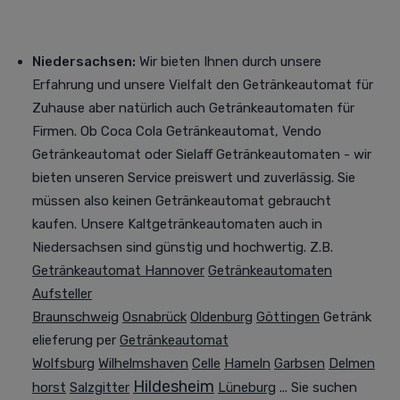
Niedersachsen:
Wir bieten Ihnen durch unsere
Erfahrung und unsere Vielfalt den Getränkeautomat für
Zuhause aber natürlich auch Getränkeautomaten für
Firmen. Ob Coca Cola Getränkeautomat, Vendo
Getränkeautomat oder Sielaff Getränkeautomaten - wir
bieten unseren Service preiswert und zuverlässig. Sie
müssen also keinen Getränkeautomat gebraucht
kaufen. Unsere Kaltgetränkeautomaten auch in
Niedersachsen sind günstig und hochwertig. Z.B.
Getränkeautomat Hannover
Getränkeautomaten
Aufsteller
Braunschweig
Osnabrück
Oldenburg
Göttingen
Getränk
elieferung per
Getränkeautomat
Wolfsburg
Wilhelmshaven
Celle
Hameln
Garbsen
Delmen
Hildesheim
horst
Salzgitter
Lüneburg
... Sie suchen