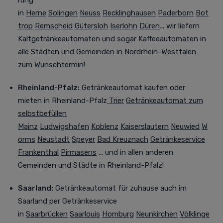
rung
in
Herne
Solingen
Neuss
Recklinghausen
Paderborn
Bot
trop
Remscheid
Gütersloh
Iserlohn
Düren
... wir liefern
Kaltgetränkeautomaten und sogar Kaffeeautomaten in
alle Städten und Gemeinden in Nordrhein-Westfalen
zum Wunschtermin!
Rheinland-Pfalz:
Getränkeautomat kaufen oder
mieten
in Rheinland-Pfalz
Trier
Getränkeautomat zum
selbstbefüllen
Mainz
Ludwigshafen
Koblenz
Kaiserslautern
Neuwied
W
orms
Neustadt
Speyer
Bad Kreuznach
Getränkeservice
Frankenthal
Pirmasens
... und in allen anderen
Gemeinden und Städte in Rheinland-Pfalz!
Saarland:
Getränkeautomat für zuhause auch im
Saarland
per Getränkeservice
in
Saarbrücken
Saarlouis
Homburg
Neunkirchen
Völklinge