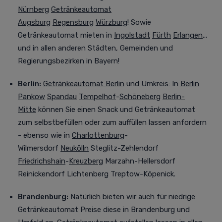
Nürnberg
Getränkeautomat
Augsburg
Regensburg
Würzburg
! Sowie
Getränkeautomat mieten in
Ingolstadt
Fürth
Erlangen
...
und in allen anderen Städten, Gemeinden und
Regierungsbezirken in Bayern!
Berlin:
Getränkeautomat Berlin
und Umkreis
:
In
Berlin
Pankow
Spandau
Tempelhof
-
Schöneberg
Berlin-
Mitte
können Sie einen Snack und Getränkeautomat
zum selbstbefüllen oder zum auffüllen lassen anfordern
- ebenso wie in
Charlottenburg
-
Wilmersdorf
Neukölln
Steglitz-Zehlendorf
Friedrichshain
-
Kreuzberg
Marzahn-Hellersdorf
Reinickendorf Lichtenberg Treptow-Köpenick.
Brandenburg:
Natürlich bieten wir auch für niedrige
Getränkeautomat Preise diese in Brandenburg und