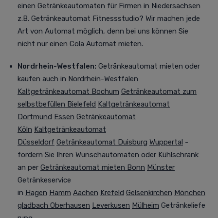
einen Getränkeautomaten für Firmen in Niedersachsen
z.B. Getränkeautomat Fitnessstudio? Wir machen jede
Art von Automat möglich, denn bei uns können Sie
nicht nur einen Cola Automat mieten.
Nordrhein-Westfalen
:
Getränkeautomat mieten oder
kaufen
auch in Nordrhein-Westfalen
Kaltgetränkeautomat Bochum
Getränkeautomat zum
selbstbefüllen Bielefeld
Kaltgetränkeautomat
Dortmund
Essen
Getränkeautomat
Köln
Kaltgetränkeautomat
Düsseldorf
Getränkeautomat Duisburg
Wuppertal
-
fordern Sie Ihren Wunschautomaten oder Kühlschrank
an per
Getränkeautomat mieten Bonn
Münster
Getränkeservice
in
Hagen
Hamm
Aachen
Krefeld
Gelsenkirchen
Mönchen
gladbach
Oberhausen
Leverkusen
Mülheim
Getränkeliefe