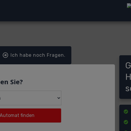
Ich habe noch Fragen.
G
H
en Sie?
s