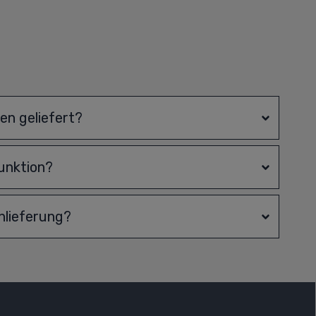
n geliefert?
unktion?
nlieferung?