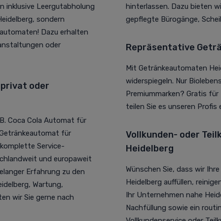
en inklusive Leergutabholung
hinterlassen. Dazu bieten w
 Heidelberg, sondern
gepflegte Bürogänge, Schei
eautomaten! Dazu erhalten
ranstaltungen oder
Repräsentative Getr
Mit Getränkeautomaten Hei
widerspiegeln. Nur Bioleben
privat oder
Premiummarken? Gratis für 
teilen Sie es unseren Profis
.B. Coca Cola Automat für
n Getränkeautomat für
Vollkunden- oder Tei
 komplette Service-
Heidelberg
chlandweit und europaweit
Wünschen Sie, dass wir Ihr
relanger Erfahrung zu den
Heidelberg auffüllen, reinig
idelberg, Wartung,
Ihr Unternehmen nahe Heidel
en wir Sie gerne nach
Nachfüllung sowie ein rout
Vollkundenservice oder Teil