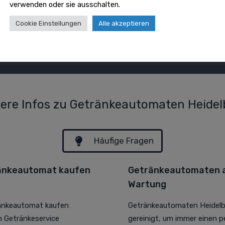
verwenden oder sie ausschalten.
Cookie Einstellungen
Alle akzeptieren
tere Infos zu Getränkeautomaten Heidel
Häufige Fragen
ränkeautomat kaufen
Getränkeautomaten au
Wartung
ränkeautomat kaufen
Getränkeautomaten Heidelb
n Getränkeservice
gereinigt, um immer einen p