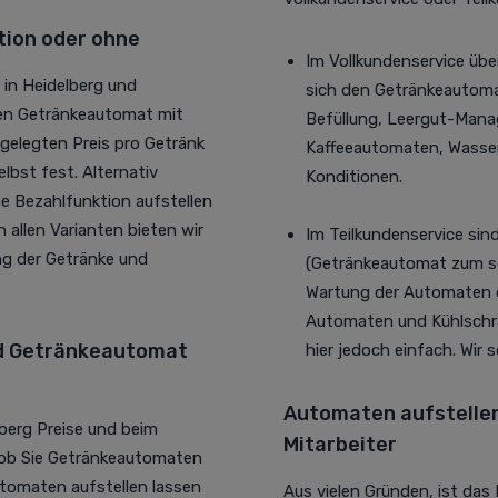
tion oder ohne
Im Vollkundenservice üb
 in Heidelberg und
sich den Getränkeautomate
inen Getränkeautomat mit
Befüllung, Leergut-Man
tgelegten Preis pro Getränk
Kaffeeautomaten, Wasse
lbst fest. Alternativ
Konditionen.
e Bezahlfunktion aufstellen
In allen Varianten bieten wir
Im Teilkundenservice sin
ung der Getränke und
(Getränkeautomat zum sel
Wartung der Automaten od
Automaten und Kühlschrä
nd Getränkeautomat
hier jedoch einfach. Wir 
Automaten aufstellen 
berg Preise und beim
Mitarbeiter
 ob Sie Getränkeautomaten
utomaten aufstellen lassen
Aus vielen Gründen, ist das