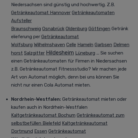
Niedersachsen sind günstig und hochwertig. Z.B.
Getränkeautomat Hannover
Getränkeautomaten
Aufsteller
Braunschweig
Osnabrück
Oldenburg
Göttingen
Getränk
elieferung per
Getränkeautomat
Wolfsburg
Wilhelmshaven
Celle
Hameln
Garbsen
Delmen
Hildesheim
horst
Salzgitter
Lüneburg
... Sie suchen
einen Getränkeautomaten für Firmen in Niedersachsen
z.B. Getränkeautomat Fitnessstudio? Wir machen jede
Art von Automat möglich, denn bei uns können Sie
nicht nur einen Cola Automat mieten.
Nordrhein-Westfalen
:
Getränkeautomat mieten oder
kaufen
auch in Nordrhein-Westfalen
Kaltgetränkeautomat Bochum
Getränkeautomat zum
selbstbefüllen Bielefeld
Kaltgetränkeautomat
Dortmund
Essen
Getränkeautomat