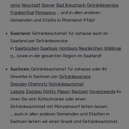
orms
Neustadt
Speyer
Bad Kreuznach
Getränkeservice
Frankenthal
Pirmasens
... und in allen anderen
Gemeinden und Städte in Rheinland-Pfalz!
Saarland:
Getränkeautomat für zuhause auch im
Saarland
per Getränkeservice
in
Saarbrücken
Saarlouis
Homburg
Neunkirchen
Völklinge
n
... sowie in der gesamten Region im Saarland!
Sachsen:
Getränkeautomat für zuhause oder Ihr
Gewerbe in Sachsen
per
Getränkeservice
Dresden
Chemnitz
Getränkeautomat
Leipzig
Zwickau
Görlitz
Plauen
Bautzen
Hoyerswerda
kö
nnen Sie sich Kühlschränke oder einen
Getränkeautomat mit Münzeinwurf liefern lassen.
... auch in allen anderen Gemeinden und Städten in
Sachsen liefern wir einen Snack und Getränkeautomat.