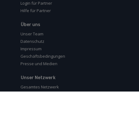
Login für Partner
Hilfe für Partner
Über uns
Unser Team
Datenschutz
Impressum
Geschäftsbedingungen
Presse und Medien
Unser Netzwerk
Gesamtes Netzwerk
Folgen Sie uns auf
Copyright © 2026
VIP Studios | Feichtmeyer
|
Sitemap