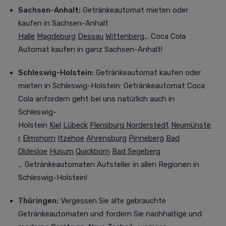
Sachsen-Anhalt:
Getränkeautomat mieten oder
kaufen
in Sachsen-Anhalt
Halle
Magdeburg
Dessau
Wittenberg
... Coca Cola
Automat kaufen in ganz Sachsen-Anhalt!
Schleswig-Holstein:
Getränkeautomat kaufen oder
mieten
in Schleswig-Holstein: Getränkeautomat Coca
Cola anfordern geht bei uns natürlich auch in
Schleswig-
Holstein
Kiel
Lübeck
Flensburg
Norderstedt
Neumünste
r
Elmshorn
Itzehoe
Ahrensburg
Pinneberg
Bad
Oldesloe
Husum
Quickborn
Bad Segeberg
... Getränkeautomaten Aufsteller in allen Regionen in
Schleswig-Holstein!
Thüringen:
Vergessen Sie alte gebrauchte
Getränkeautomaten und fordern Sie nachhaltige und