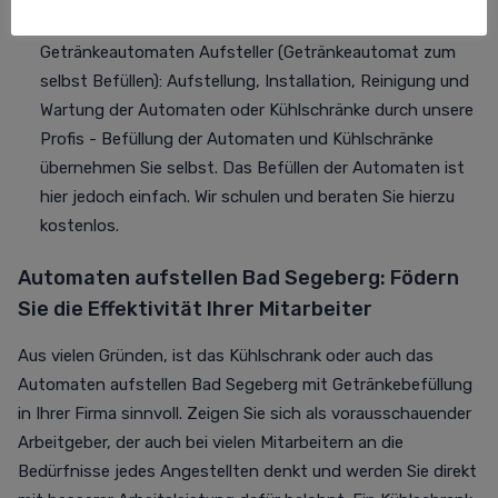
Im Teilkundenservice sind unsere Profis für Sie nur
Getränkeautomaten Aufsteller (Getränkeautomat zum
selbst Befüllen): Aufstellung, Installation, Reinigung und
Wartung der Automaten oder Kühlschränke durch unsere
Profis - Befüllung der Automaten und Kühlschränke
übernehmen Sie selbst. Das Befüllen der Automaten ist
hier jedoch einfach. Wir schulen und beraten Sie hierzu
kostenlos.
Automaten aufstellen Bad Segeberg: Födern
Sie die Effektivität Ihrer Mitarbeiter
Aus vielen Gründen, ist das Kühlschrank oder auch das
Automaten aufstellen Bad Segeberg mit Getränkebefüllung
in Ihrer Firma sinnvoll. Zeigen Sie sich als vorausschauender
Arbeitgeber, der auch bei vielen Mitarbeitern an die
Bedürfnisse jedes Angestellten denkt und werden Sie direkt