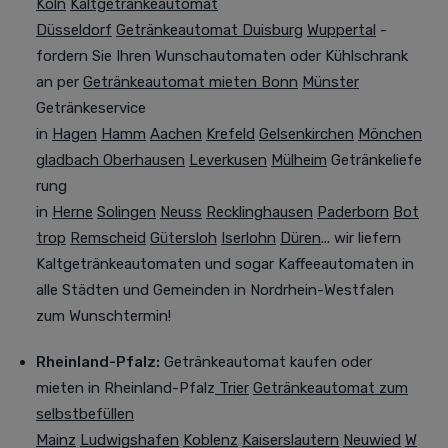
Köln
Kaltgetränkeautomat
Düsseldorf
Getränkeautomat Duisburg
Wuppertal
-
fordern Sie Ihren Wunschautomaten oder Kühlschrank
an per
Getränkeautomat mieten Bonn
Münster
Getränkeservice
in
Hagen
Hamm
Aachen
Krefeld
Gelsenkirchen
Mönchen
gladbach
Oberhausen
Leverkusen
Mülheim
Getränkeliefe
rung
in
Herne
Solingen
Neuss
Recklinghausen
Paderborn
Bot
trop
Remscheid
Gütersloh
Iserlohn
Düren
... wir liefern
Kaltgetränkeautomaten und sogar Kaffeeautomaten in
alle Städten und Gemeinden in Nordrhein-Westfalen
zum Wunschtermin!
Rheinland-Pfalz:
Getränkeautomat kaufen oder
mieten
in Rheinland-Pfalz
Trier
Getränkeautomat zum
selbstbefüllen
Mainz
Ludwigshafen
Koblenz
Kaiserslautern
Neuwied
W