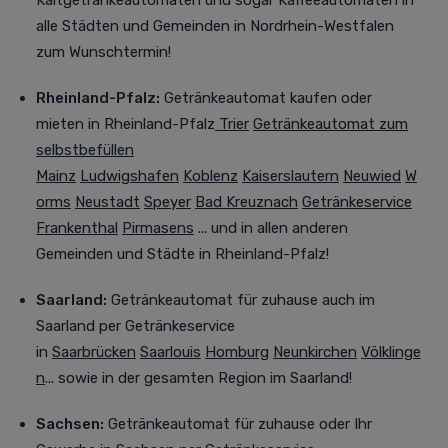
Kaltgetränkeautomaten und sogar Kaffeeautomaten in
alle Städten und Gemeinden in Nordrhein-Westfalen
zum Wunschtermin!
Rheinland-Pfalz:
Getränkeautomat kaufen oder
mieten
in Rheinland-Pfalz
Trier
Getränkeautomat zum
selbstbefüllen
Mainz
Ludwigshafen
Koblenz
Kaiserslautern
Neuwied
W
orms
Neustadt
Speyer
Bad Kreuznach
Getränkeservice
Frankenthal
Pirmasens
... und in allen anderen
Gemeinden und Städte in Rheinland-Pfalz!
Saarland:
Getränkeautomat für zuhause auch im
Saarland
per Getränkeservice
in
Saarbrücken
Saarlouis
Homburg
Neunkirchen
Völklinge
n
... sowie in der gesamten Region im Saarland!
Sachsen:
Getränkeautomat für zuhause oder Ihr