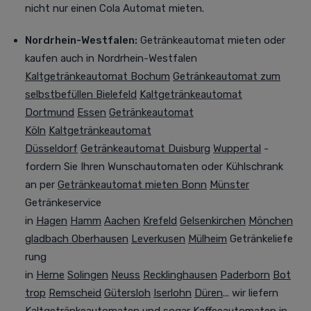
nicht nur einen Cola Automat mieten.
Nordrhein-Westfalen
:
Getränkeautomat mieten oder
kaufen
auch in Nordrhein-Westfalen
Kaltgetränkeautomat Bochum
Getränkeautomat zum
selbstbefüllen Bielefeld
Kaltgetränkeautomat
Dortmund
Essen
Getränkeautomat
Köln
Kaltgetränkeautomat
Düsseldorf
Getränkeautomat Duisburg
Wuppertal
-
fordern Sie Ihren Wunschautomaten oder Kühlschrank
an per
Getränkeautomat mieten Bonn
Münster
Getränkeservice
in
Hagen
Hamm
Aachen
Krefeld
Gelsenkirchen
Mönchen
gladbach
Oberhausen
Leverkusen
Mülheim
Getränkeliefe
rung
in
Herne
Solingen
Neuss
Recklinghausen
Paderborn
Bot
trop
Remscheid
Gütersloh
Iserlohn
Düren
... wir liefern