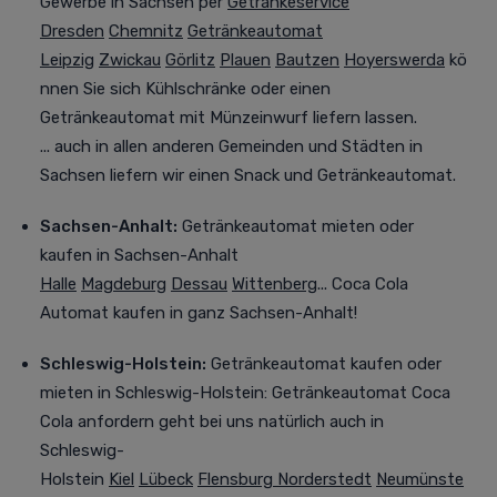
Gewerbe in Sachsen
per
Getränkeservice
Dresden
Chemnitz
Getränkeautomat
Leipzig
Zwickau
Görlitz
Plauen
Bautzen
Hoyerswerda
kö
nnen Sie sich Kühlschränke oder einen
Getränkeautomat mit Münzeinwurf liefern lassen.
... auch in allen anderen Gemeinden und Städten in
Sachsen liefern wir einen Snack und Getränkeautomat.
Sachsen-Anhalt:
Getränkeautomat mieten oder
kaufen
in Sachsen-Anhalt
Halle
Magdeburg
Dessau
Wittenberg
... Coca Cola
Automat kaufen in ganz Sachsen-Anhalt!
Schleswig-Holstein:
Getränkeautomat kaufen oder
mieten
in Schleswig-Holstein: Getränkeautomat Coca
Cola anfordern geht bei uns natürlich auch in
Schleswig-
Holstein
Kiel
Lübeck
Flensburg
Norderstedt
Neumünste