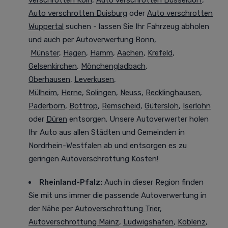
verschrotten Köln
,
Auto verschrotten Düsseldorf
,
Auto verschrotten Duisburg
oder
Auto verschrotten
Wuppertal
suchen - lassen Sie Ihr Fahrzeug abholen
und auch per
Autoverwertung Bonn
,
Münster
,
Hagen
,
Hamm
,
Aachen
,
Krefeld
,
Gelsenkirchen
,
Mönchengladbach
,
Oberhausen
,
Leverkusen
,
Mülheim
,
Herne
,
Solingen
,
Neuss
,
Recklinghausen
,
Paderborn
,
Bottrop
,
Remscheid
,
Gütersloh
,
Iserlohn
oder
Düren
entsorgen. Unsere Autoverwerter holen
Ihr Auto aus allen Städten und Gemeinden in
Nordrhein-Westfalen ab und entsorgen es zu
geringen Autoverschrottung Kosten!
Rheinland-Pfalz:
Auch in dieser Region finden
Sie mit uns immer die passende Autoverwertung in
der Nähe per
Autoverschrottung Trier
,
Autoverschrottung Mainz
,
Ludwigshafen
,
Koblenz
,