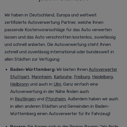
Wir haben in Deutschland, Europa und weltweit
zertifizierte Autoverwertung Partner, welche Ihnen
passende Kostenvoranschläge für das Auto verwerten
lassen und das Auto verschrotten
kostenlos,
zuverlässig
und schnell anbieten. Die Autoverwertung steht Ihnen
schnell und zuverlässig international oder bundesweit in
allen Städten zur Verfügung
:
Baden-Württemberg:
Wir bieten Ihnen
Autoverwerter
Stuttgart
,
Mannheim
,
Karlsruhe
,
Freiburg
,
Heidelberg
,
Heilbronn
und auch in
Ulm
. Ganz einfach eine
Autoverwertung in der Nähe finden auch
in
Reutlingen
und
Pforzheim
. Außerdem haben wir auch
in allen anderen Städten und Gemeinden in Baden-
Württemberg einen Autoverwerter für Ihr Fahrzeug!
Bayern:
Sie fragen sich in der Region Bayern: "Wo finde