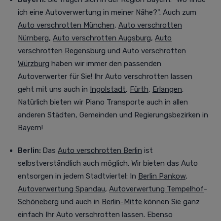
ich eine Autoverwertung in meiner Nähe?". Auch zum
Auto verschrotten München
,
Auto verschrotten
Nürnberg
,
Auto verschrotten Augsburg
,
Auto
verschrotten Regensburg
und
Auto verschrotten
Würzburg
haben wir immer den passenden
Autoverwerter für Sie! Ihr Auto verschrotten lassen
geht mit uns auch in
Ingolstadt
,
Fürth
,
Erlangen
.
Natürlich bieten wir Piano Transporte auch in allen
anderen Städten, Gemeinden und Regierungsbezirken in
Bayern!
Berlin:
Das
Auto verschrotten Berlin
ist
selbstverständlich auch möglich. Wir bieten das Auto
entsorgen in jedem Stadtviertel
:
In
Berlin Pankow
,
Autoverwertung Spandau
,
Autoverwertung Tempelhof
-
Schöneberg
und auch in
Berlin-Mitte
können Sie ganz
einfach Ihr Auto verschrotten lassen. Ebenso