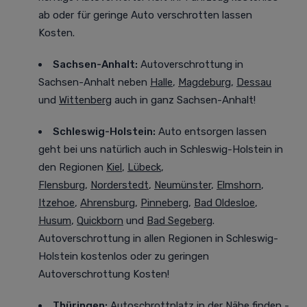
ab oder für geringe Auto verschrotten lassen
Kosten.
Sachsen-Anhalt:
Autoverschrottung in
Sachsen-Anhalt neben
Halle
,
Magdeburg
,
Dessau
und
Wittenberg
auch in ganz Sachsen-Anhalt!
Schleswig-Holstein:
Auto entsorgen lassen
geht bei uns natürlich auch in Schleswig-Holstein in
den Regionen
Kiel
,
Lübeck
,
Flensburg
,
Norderstedt
,
Neumünster
,
Elmshorn
,
Itzehoe
,
Ahrensburg
,
Pinneberg
,
Bad Oldesloe
,
Husum
,
Quickborn
und
Bad Segeberg
.
Autoverschrottung in allen Regionen in Schleswig-
Holstein kostenlos oder zu geringen
Autoverschrottung Kosten!
Thüringen:
Autoschrottplatz in der Nähe finden -