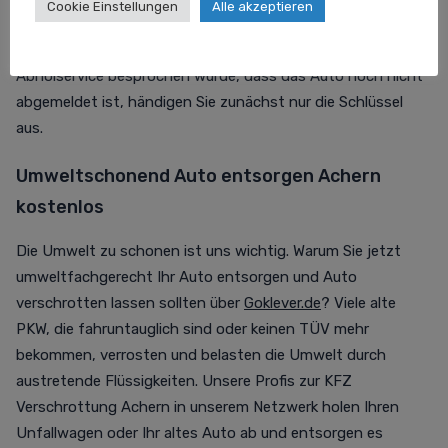
Cookie Einstellungen
Alle akzeptieren
Erhalt Ihrer
Anfrage
nochmal auf. Dem Auto verschrotten
lassen steht dann nichts mehr im Wege! Falls mit dem
Abholservice besprochen wurde, dass das Auto noch nicht
abgemeldet ist, händigen Sie zunächst nur die Schlüssel
aus.
Umweltschonend Auto entsorgen Achern
kostenlos
Die Umwelt zu schonen ist uns wichtig. Warum Sie jetzt
umweltfachgerecht Ihr Auto entsorgen und Auto
verschrotten lassen sollten über
Goklever.de
? Viele alte
PKW, die fahruntauglich sind oder keinen TÜV mehr
bekommen, verrosten und belasten die Umwelt durch
austretende Flüssigkeiten. Unsere Profis zur KFZ
Verschrottung Achern in unserem Netzwerk holen Ihren
Unfallwagen oder Ihr altes Auto ab und entsorgen es