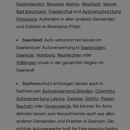
Kaiserslautern
,
Neuwied
,
Worms
,
Neustadt
,
Speyer
,
Bad Kreuznach
,
Frankenthal
und
Autoverschrottung
Pirmasens
. Außerdem in allen anderen Gemeinden
und Städten in Rheinland-Pfalz!
Saarland:
Auto verschrotten lassen im
Saarland
per Autoverwertung in
Saarbrücken
,
Saarlouis
,
Homburg
,
Neunkirchen
oder
Völklingen
sowie in der gesamten Region im
Saarland!
Sachsen:
Auto entsorgen lassen auch in
Sachsen
per
Autoverwertung Dresden
,
Chemnitz
,
Autoverwertung Leipzig
,
Zwickau
,
Görlitz
,
Plauen
,
Bautzen
oder
Hoyerswerda
. Sie können Ihr Auto
abholen lassen zum Wunschtermin auch aus allen
anderen Gemeinden und Städten in Sachsen. Der
richtige Autoverwerter holt Ihr Fahrzeug kostenlos