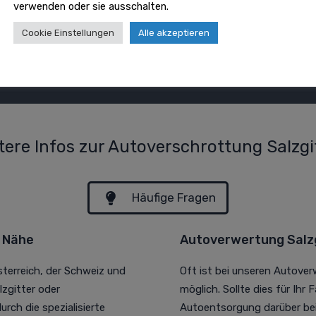
verwenden oder sie ausschalten.
Cookie Einstellungen
Alle akzeptieren
tere Infos zur Autoverschrottung Salzgi
Häufige Fragen
r Nähe
Autoverwertung Salzg
sterreich, der Schweiz und
Oft ist bei unseren Autove
zgitter oder
möglich. Sollte dies für Ihr 
rch die spezialisierte
Autoentsorgung darüber bei