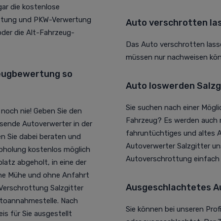
r die kostenlose
ottung und PKW-Verwertung
Auto verschrotten la
der die Alt-Fahrzeug-
Das Auto verschrotten lasse
müssen nur nachweisen könn
zeugbewertung so
Auto loswerden Salzgi
Sie suchen nach einer Mögli
 noch nie! Geben Sie den
Fahrzeug? Es werden auch r
ssende Autoverwerter in der
fahruntüchtiges und altes A
en Sie dabei beraten und
Autoverwerter Salzgitter uns
Abholung kostenlos möglich
Autoverschrottung einfac
atz abgeholt, in eine der
iche Mühe und ohne Anfahrt
Ausgeschlachtetes Au
 Verschrottung Salzgitter
utoannahmestelle. Nach
Sie können bei unseren Prof
s für Sie ausgestellt