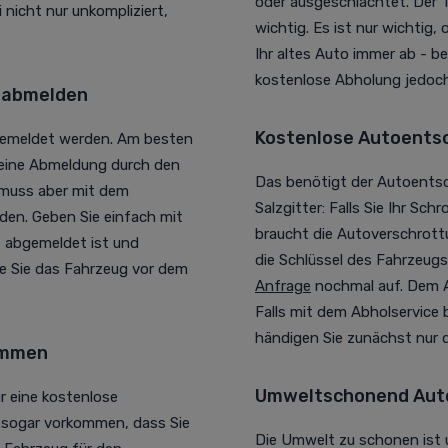
oder ausgeschlachtet. Der 
 nicht nur unkompliziert,
wichtig. Es ist nur wichtig,
Ihr altes Auto immer ab - b
kostenlose Abholung jedoch
r abmelden
Kostenlose Autoentso
gemeldet werden. Am besten
 eine Abmeldung durch den
Das benötigt der Autoentso
 muss aber mit dem
Salzgitter: Falls Sie Ihr S
den. Geben Sie einfach mit
braucht die Autoverschrott
 abgemeldet ist und
die Schlüssel des Fahrzeugs.
ie Sie das Fahrzeug vor dem
Anfrage
nochmal auf. Dem A
Falls mit dem Abholservice
händigen Sie zunächst nur d
kommen
Umweltschonend Auto
r eine kostenlose
es sogar vorkommen, dass Sie
Die Umwelt zu schonen ist 