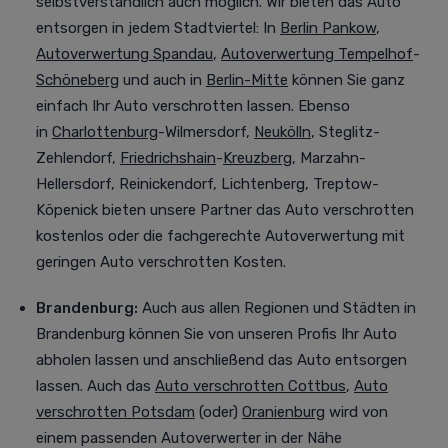
selbstverständlich auch möglich. Wir bieten das Auto
entsorgen in jedem Stadtviertel
:
In
Berlin Pankow
,
Autoverwertung Spandau
,
Autoverwertung Tempelhof
-
Schöneberg
und auch in
Berlin-Mitte
können Sie ganz
einfach Ihr Auto verschrotten lassen. Ebenso
in
Charlottenburg
-Wilmersdorf,
Neukölln
, Steglitz-
Zehlendorf,
Friedrichshain
-
Kreuzberg
, Marzahn-
Hellersdorf, Reinickendorf, Lichtenberg, Treptow-
Köpenick bieten unsere Partner das Auto verschrotten
kostenlos oder die fachgerechte Autoverwertung mit
geringen Auto verschrotten Kosten.
Brandenburg:
Auch aus allen Regionen und Städten in
Brandenburg können Sie von unseren Profis Ihr Auto
abholen lassen und anschließend das Auto entsorgen
lassen. Auch das
Auto verschrotten Cottbus
,
Auto
verschrotten Potsdam
(oder)
Oranienburg
wird von
einem passenden Autoverwerter in der Nähe