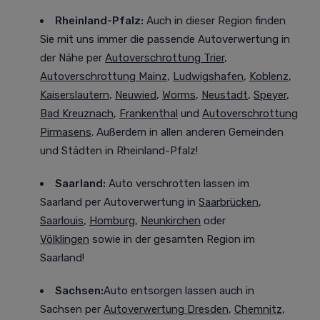
Rheinland-Pfalz:
Auch in dieser Region finden
Sie mit uns immer die passende Autoverwertung in
der Nähe per
Autoverschrottung Trier
,
Autoverschrottung Mainz
,
Ludwigshafen
,
Koblenz
,
Kaiserslautern
,
Neuwied
,
Worms
,
Neustadt
,
Speyer
,
Bad Kreuznach
,
Frankenthal
und
Autoverschrottung
Pirmasens
. Außerdem in allen anderen Gemeinden
und Städten in Rheinland-Pfalz!
Saarland:
Auto verschrotten lassen im
Saarland
per Autoverwertung in
Saarbrücken
,
Saarlouis
,
Homburg
,
Neunkirchen
oder
Völklingen
sowie in der gesamten Region im
Saarland!
Sachsen:
Auto entsorgen lassen auch in
Sachsen
per
Autoverwertung Dresden
,
Chemnitz
,