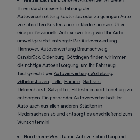
Niedersachsen:
Unsere Autoverwerter bieten
Ihnen durch unsere Erfahrung die
Autoverschrottung kostenlos oder zu geringen Auto
verschrotten Kosten auch in Niedersachsen. Über
eine professionelle Autoverwertung
wird Ihr Auto
umweltgerecht entsorgt
: Per
Autoverwertung
Hannover
,
Autoverwertung Braunschweig
,
Osnabrück
,
Oldenburg
,
Göttingen
finden wir immer
die richtige Autoentsorgung, um Ihr Fahrzeug
fachgerecht per
Autoverwertung Wolfsburg
,
Wilhelmshaven
,
Celle
,
Hameln
,
Garbsen
,
Delmenhorst
,
Salzgitter
,
Hildesheim
und
Lüneburg
zu
entsorgen. Ein passender Autoverwerter holt Ihr
Auto auch aus allen anderen Städten in
Niedersachsen ab und entsorgt es anschließend zum
Wunschtermin!
Nordrhein-Westfalen
:
Autoverschrottung mit