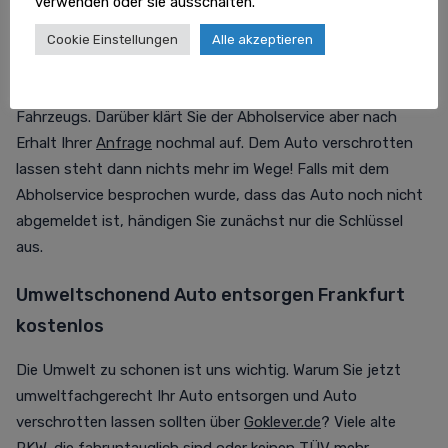
verwenden oder sie ausschalten.
Schrottauto abholen lassen Frankfurt: Falls Sie Ihr
Schrottauto abholen lassen und es bereits abgemeldet
Cookie Einstellungen
Alle akzeptieren
wurde, braucht die Autoverschrottung diese Unterlagen
von Ihnen: KFZ Brief, KFZ Schein und die Schlüssel des
Fahrzeugs. Darüber klärt Sie der Abholservice aber nach
Erhalt Ihrer
Anfrage
nochmal auf. Dem Auto verschrotten
lassen steht dann nichts mehr im Wege! Falls mit dem
Abholservice besprochen wurde, dass das Auto noch nicht
abgemeldet ist, händigen Sie zunächst nur die Schlüssel
aus.
Umweltschonend Auto entsorgen Frankfurt
kostenlos
Die Umwelt zu schonen ist uns wichtig. Warum Sie jetzt
umweltfachgerecht Ihr Auto entsorgen und Auto
verschrotten lassen sollten über
Goklever.de
? Viele alte