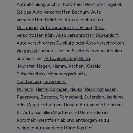
Autoabholung auch in Nordrhein-Westfalen. Egal ob
Sie das
Auto verschrotten Bochum
,
Auto
verschrotten Bielefeld
,
Auto verschrotten
Dortmund
,
Auto verschrotten Essen
,
Auto
verschrotten Köln
,
Auto verschrotten Düsseldorf
,
Auto verschrotten Duisburg
oder
Auto verschrotten
Wuppertal
suchen - lassen Sie Ihr Fahrzeug abholen
und auch per
Autoverwertung Bonn
,
Münster
,
Hagen
,
Hamm
,
Aachen
,
Krefeld
,
Gelsenkirchen
,
Mönchengladbach
,
Oberhausen
,
Leverkusen
,
Mülheim
,
Herne
,
Solingen
,
Neuss
,
Recklinghausen
,
Paderborn
,
Bottrop
,
Remscheid
,
Gütersloh
,
Iserlohn
oder
Düren
entsorgen. Unsere Autoverwerter holen
Ihr Auto aus allen Städten und Gemeinden in
Nordrhein-Westfalen ab und entsorgen es zu
geringen Autoverschrottung Kosten!