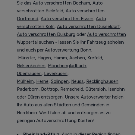
Sie das
Auto verschrotten Bochum
,
Auto
verschrotten Bielefeld
,
Auto verschrotten
Dortmund
,
Auto verschrotten Essen
,
Auto
verschrotten Köln
,
Auto verschrotten Düsseldorf
,
Auto verschrotten Duisburg
oder
Auto verschrotten
Wuppertal
suchen - lassen Sie Ihr Fahrzeug abholen
und auch per
Autoverwertung Bonn
,
Münster
,
Hagen
,
Hamm
,
Aachen
,
Krefeld
,
Gelsenkirchen
,
Mönchengladbach
,
Oberhausen
,
Leverkusen
,
Mülheim
,
Herne
,
Solingen
,
Neuss
,
Recklinghausen
,
Paderborn
,
Bottrop
,
Remscheid
,
Gütersloh
,
Iserlohn
oder
Düren
entsorgen. Unsere Autoverwerter holen
Ihr Auto aus allen Städten und Gemeinden in
Nordrhein-Westfalen ab und entsorgen es zu
geringen Autoverschrottung Kosten!
Rheinland-Pfalz:
Auch in dieser Region finden