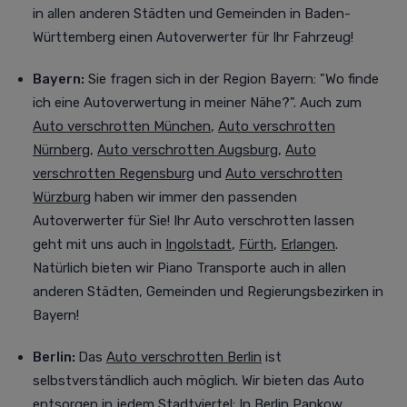
in allen anderen Städten und Gemeinden in Baden-
Württemberg einen Autoverwerter für Ihr Fahrzeug!
Bayern:
Sie fragen sich in der Region Bayern: "Wo finde
ich eine Autoverwertung in meiner Nähe?". Auch zum
Auto verschrotten München
,
Auto verschrotten
Nürnberg
,
Auto verschrotten Augsburg
,
Auto
verschrotten Regensburg
und
Auto verschrotten
Würzburg
haben wir immer den passenden
Autoverwerter für Sie! Ihr Auto verschrotten lassen
geht mit uns auch in
Ingolstadt
,
Fürth
,
Erlangen
.
Natürlich bieten wir Piano Transporte auch in allen
anderen Städten, Gemeinden und Regierungsbezirken in
Bayern!
Berlin:
Das
Auto verschrotten Berlin
ist
selbstverständlich auch möglich. Wir bieten das Auto
entsorgen in jedem Stadtviertel
:
In
Berlin Pankow
,