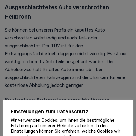
Ausgeschlachtetes Auto verschrotten
Heilbronn
Sie können bei unseren Profis ein kaputtes Auto
verschrotten vollständig und auch teil- oder
ausgeschlachtet. Der TÜV ist für den
Entsorgungsfachbetrieb dagegen nicht wichtig. Es ist nur
wichtig, ob bereits Autoteile ausgebaut wurden. Der
Abholservice holt Ihr altes Auto immer ab - bei
ausgeschlachteten Fahrzeugen sind die Chancen für eine
kostenlose Abholung jedoch geringer.
Kostenlose Autoentsorgung Heilbronn:
Checkliste
Einstellungen zum Datenschutz
Wir verwenden Cookies, um Ihnen die bestmögliche
Das benötigt der Autoentsorger Heilbronn von Ihnen zum
Erfahrung auf unserer Website zu bieten. In den
Schrottauto abholen lassen Heilbronn: Falls Sie Ihr
Einstellungen können Sie erfahren, welche Cookies wir