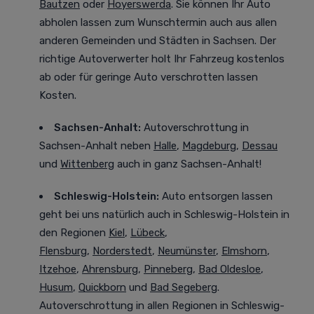
Bautzen
oder
Hoyerswerda
. Sie können Ihr Auto
abholen lassen zum Wunschtermin auch aus allen
anderen Gemeinden und Städten in Sachsen. Der
richtige Autoverwerter holt Ihr Fahrzeug kostenlos
ab oder für geringe Auto verschrotten lassen
Kosten.
Sachsen-Anhalt:
Autoverschrottung in
Sachsen-Anhalt neben
Halle
,
Magdeburg
,
Dessau
und
Wittenberg
auch in ganz Sachsen-Anhalt!
Schleswig-Holstein:
Auto entsorgen lassen
geht bei uns natürlich auch in Schleswig-Holstein in
den Regionen
Kiel
,
Lübeck
,
Flensburg
,
Norderstedt
,
Neumünster
,
Elmshorn
,
Itzehoe
,
Ahrensburg
,
Pinneberg
,
Bad Oldesloe
,
Husum
,
Quickborn
und
Bad Segeberg
.
Autoverschrottung in allen Regionen in Schleswig-