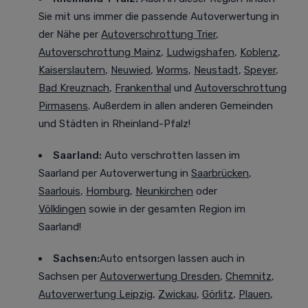
Sie mit uns immer die passende Autoverwertung in
der Nähe per
Autoverschrottung Trier
,
Autoverschrottung Mainz
,
Ludwigshafen
,
Koblenz
,
Kaiserslautern
,
Neuwied
,
Worms
,
Neustadt
,
Speyer
,
Bad Kreuznach
,
Frankenthal
und
Autoverschrottung
Pirmasens
. Außerdem in allen anderen Gemeinden
und Städten in Rheinland-Pfalz!
Saarland:
Auto verschrotten lassen im
Saarland
per Autoverwertung in
Saarbrücken
,
Saarlouis
,
Homburg
,
Neunkirchen
oder
Völklingen
sowie in der gesamten Region im
Saarland!
Sachsen:
Auto entsorgen lassen auch in
Sachsen
per
Autoverwertung Dresden
,
Chemnitz
,
Autoverwertung Leipzig
,
Zwickau
,
Görlitz
,
Plauen
,