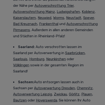
der Nähe per
Autoverschrottung Trier
,
Autoverschrottung Mainz
,
Ludwigshafen
,
Koblenz
,
Kaiserslautern
,
Neuwied
,
Worms
,
Neustadt
,
Speyer
,
Bad Kreuznach
,
Frankenthal
und
Autoverschrottung
Pirmasens
. Außerdem in allen anderen Gemeinden
und Städten in Rheinland-Pfalz!
Saarland:
Auto verschrotten lassen im
Saarland
per Autoverwertung in
Saarbrücken
,
Saarlouis
,
Homburg
,
Neunkirchen
oder
Völklingen
sowie in der gesamten Region im
Saarland!
Sachsen:
Auto entsorgen lassen auch in
Sachsen
per
Autoverwertung Dresden
,
Chemnitz
,
Autoverwertung Leipzig
,
Zwickau
,
Görlitz
,
Plauen
,
Bautzen
oder
Hoyerswerda
. Sie können Ihr Auto