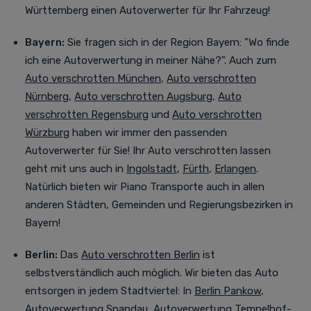
Württemberg einen Autoverwerter für Ihr Fahrzeug!
Bayern:
Sie fragen sich in der Region Bayern: "Wo finde
ich eine Autoverwertung in meiner Nähe?". Auch zum
Auto verschrotten München
,
Auto verschrotten
Nürnberg
,
Auto verschrotten Augsburg
,
Auto
verschrotten Regensburg
und
Auto verschrotten
Würzburg
haben wir immer den passenden
Autoverwerter für Sie! Ihr Auto verschrotten lassen
geht mit uns auch in
Ingolstadt
,
Fürth
,
Erlangen
.
Natürlich bieten wir Piano Transporte auch in allen
anderen Städten, Gemeinden und Regierungsbezirken in
Bayern!
Berlin:
Das
Auto verschrotten Berlin
ist
selbstverständlich auch möglich. Wir bieten das Auto
entsorgen in jedem Stadtviertel
:
In
Berlin Pankow
,
Autoverwertung Spandau
,
Autoverwertung Tempelhof
-