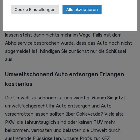
wurde, braucht die Autoverschrottung diese Unterlagen
Cookie Einstellungen
Alle akzeptieren
von Ihnen: KFZ Brief, KFZ Schein und die Schlüssel des
Fahrzeugs. Darüber klärt Sie der Abholservice aber nach
Erhalt Ihrer
Anfrage
nochmal auf. Dem Auto verschrotten
lassen steht dann nichts mehr im Wege! Falls mit dem
Abholservice besprochen wurde, dass das Auto noch nicht
abgemeldet ist, händigen Sie zunächst nur die Schlüssel
aus.
Umweltschonend Auto entsorgen Erlangen
kostenlos
Die Umwelt zu schonen ist uns wichtig. Warum Sie jetzt
umweltfachgerecht Ihr Auto entsorgen und Auto
verschrotten lassen sollten über
Goklever.de
? Viele alte
PKW, die fahruntauglich sind oder keinen TÜV mehr
bekommen, verrosten und belasten die Umwelt durch
austretende Flüssigkeiten. Unsere Profis zur KFZ