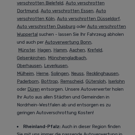
verschrotten Bielefeld
,
Auto verschrotten
Dortmund
,
Auto verschrotten Essen
,
Auto
verschrotten Köln
,
Auto verschrotten Düsseldorf
,
Auto verschrotten Duisburg
oder
Auto verschrotten
Wuppertal
suchen - lassen Sie Ihr Fahrzeug abholen
und auch per
Autoverwertung Bonn
,
Münster
,
Hagen
,
Hamm
,
Aachen
,
Krefeld
,
Gelsenkirchen
,
Mönchengladbach
,
Oberhausen
,
Leverkusen
,
Mülheim
,
Herne
,
Solingen
,
Neuss
,
Recklinghausen
,
Paderborn
,
Bottrop
,
Remscheid
,
Gütersloh
,
Iserlohn
oder
Düren
entsorgen. Unsere Autoverwerter holen
Ihr Auto aus allen Städten und Gemeinden in
Nordrhein-Westfalen ab und entsorgen es zu
geringen Autoverschrottung Kosten!
Rheinland-Pfalz:
Auch in dieser Region finden
Sie mit uns immer die passende Autoverwertung in