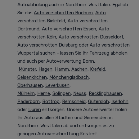
Autoabholung auch in Nordrhein-Westfalen. Egal ob
Sie das
Auto verschrotten Bochum
,
Auto
verschrotten Bielefeld
,
Auto verschrotten
Dortmund
,
Auto verschrotten Essen
,
Auto
verschrotten Köln
,
Auto verschrotten Düsseldorf
,
Auto verschrotten Duisburg
oder
Auto verschrotten
Wuppertal
suchen - lassen Sie Ihr Fahrzeug abholen
und auch per
Autoverwertung Bonn
,
Münster
,
Hagen
,
Hamm
,
Aachen
,
Krefeld
,
Gelsenkirchen
,
Mönchengladbach
,
Oberhausen
,
Leverkusen
,
Mülheim
,
Herne
,
Solingen
,
Neuss
,
Recklinghausen
,
Paderborn
,
Bottrop
,
Remscheid
,
Gütersloh
,
Iserlohn
oder
Düren
entsorgen. Unsere Autoverwerter holen
Ihr Auto aus allen Städten und Gemeinden in
Nordrhein-Westfalen ab und entsorgen es zu
geringen Autoverschrottung Kosten!