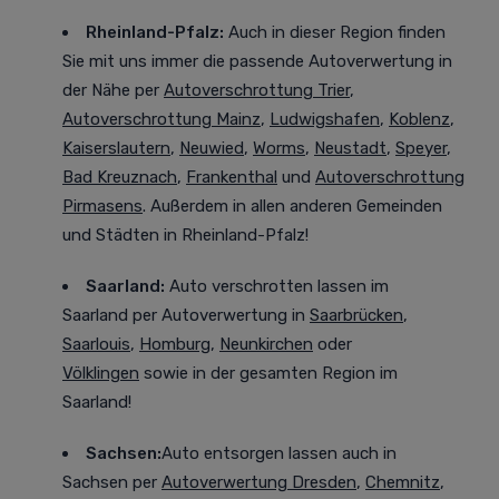
Rheinland-Pfalz:
Auch in dieser Region finden
Sie mit uns immer die passende Autoverwertung in
der Nähe per
Autoverschrottung Trier
,
Autoverschrottung Mainz
,
Ludwigshafen
,
Koblenz
,
Kaiserslautern
,
Neuwied
,
Worms
,
Neustadt
,
Speyer
,
Bad Kreuznach
,
Frankenthal
und
Autoverschrottung
Pirmasens
. Außerdem in allen anderen Gemeinden
und Städten in Rheinland-Pfalz!
Saarland:
Auto verschrotten lassen im
Saarland
per Autoverwertung in
Saarbrücken
,
Saarlouis
,
Homburg
,
Neunkirchen
oder
Völklingen
sowie in der gesamten Region im
Saarland!
Sachsen:
Auto entsorgen lassen auch in
Sachsen
per
Autoverwertung Dresden
,
Chemnitz
,