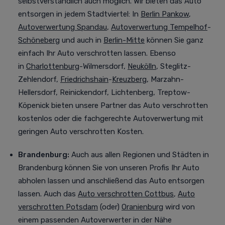
selbstverständlich auch möglich. Wir bieten das Auto
entsorgen in jedem Stadtviertel
:
In
Berlin Pankow
,
Autoverwertung Spandau
,
Autoverwertung Tempelhof
-
Schöneberg
und auch in
Berlin-Mitte
können Sie ganz
einfach Ihr Auto verschrotten lassen. Ebenso
in
Charlottenburg
-Wilmersdorf,
Neukölln
, Steglitz-
Zehlendorf,
Friedrichshain
-
Kreuzberg
, Marzahn-
Hellersdorf, Reinickendorf, Lichtenberg, Treptow-
Köpenick bieten unsere Partner das Auto verschrotten
kostenlos oder die fachgerechte Autoverwertung mit
geringen Auto verschrotten Kosten.
Brandenburg:
Auch aus allen Regionen und Städten in
Brandenburg können Sie von unseren Profis Ihr Auto
abholen lassen und anschließend das Auto entsorgen
lassen. Auch das
Auto verschrotten Cottbus
,
Auto
verschrotten Potsdam
(oder)
Oranienburg
wird von
einem passenden Autoverwerter in der Nähe