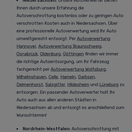
Niedersachsen:
Unsere Autoverwerter bieten
Ihnen durch unsere Erfahrung die
Autoverschrottung kostenlos oder zu geringen Auto
verschrotten Kosten auch in Niedersachsen. Über
eine professionelle Autoverwertung
wird Ihr Auto
umweltgerecht entsorgt
: Per
Autoverwertung
Hannover
,
Autoverwertung Braunschweig
,
Osnabrück
,
Oldenburg
,
Göttingen
finden wir immer
die richtige Autoentsorgung, um Ihr Fahrzeug
fachgerecht per
Autoverwertung Wolfsburg
,
Wilhelmshaven
,
Celle
,
Hameln
,
Garbsen
,
Delmenhorst
,
Salzgitter
,
Hildesheim
und
Lüneburg
zu
entsorgen. Ein passender Autoverwerter holt Ihr
Auto auch aus allen anderen Städten in
Niedersachsen ab und entsorgt es anschließend zum
Wunschtermin!
Nordrhein-Westfalen
:
Autoverschrottung mit