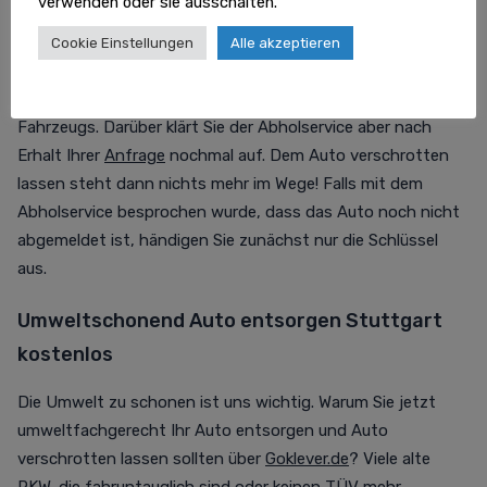
verwenden oder sie ausschalten.
Schrottauto abholen lassen Stuttgart: Falls Sie Ihr
Schrottauto abholen lassen und es bereits abgemeldet
Cookie Einstellungen
Alle akzeptieren
wurde, braucht die Autoverschrottung diese Unterlagen
von Ihnen: KFZ Brief, KFZ Schein und die Schlüssel des
Fahrzeugs. Darüber klärt Sie der Abholservice aber nach
Erhalt Ihrer
Anfrage
nochmal auf. Dem Auto verschrotten
lassen steht dann nichts mehr im Wege! Falls mit dem
Abholservice besprochen wurde, dass das Auto noch nicht
abgemeldet ist, händigen Sie zunächst nur die Schlüssel
aus.
Umweltschonend Auto entsorgen Stuttgart
kostenlos
Die Umwelt zu schonen ist uns wichtig. Warum Sie jetzt
umweltfachgerecht Ihr Auto entsorgen und Auto
verschrotten lassen sollten über
Goklever.de
? Viele alte